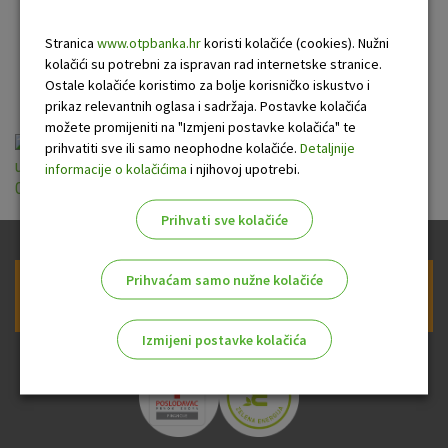
poslova skrbništva (u
Stranica
www.otpbanka.hr
koristi kolačiće (cookies). Nužni
primjeni od 01.03.2026.)
kolačići su potrebni za ispravan rad internetske stranice.
Ostale kolačiće koristimo za bolje korisničko iskustvo i
prikaz relevantnih oglasa i sadržaja. Postavke kolačića
možete promijeniti na "Izmjeni postavke kolačića" te
Popis trećih osoba s kojima su sklopljeni
prihvatiti sve ili samo neophodne kolačiće.
Detaljnije
ugovori o delegiranju poslova skrbništva (u primjeni od
informacije o kolačićima
i njihovoj upotrebi.
01.03.2026.).pdf
Prihvati sve kolačiće
Prihvaćam samo nužne kolačiće
Prijava na newsletter OTP banke
Izmijeni postavke kolačića
Odaberite najbolju opciju za vas!