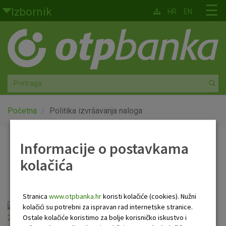
Skoči na glavni sadržaj
☰
Izbornik
HR
EN
Građani
Privatno bankarstvo
Agro
Mala poduzeća i obrtnici
Početna
Politika izvršavanja naloga
Srednja i velika poduzeća
Informacije o postavkama
Politika izvršavanja
kolačića
Globalna tržišta
naloga
Faktoring
Stranica
www.otpbanka.hr
koristi kolačiće (cookies). Nužni
Politika izvršavanja naloga - u primjeni od
kolačići su potrebni za ispravan rad internetske stranice.
O nama
Ostale kolačiće koristimo za bolje korisničko iskustvo i
22.03.2021.pdf