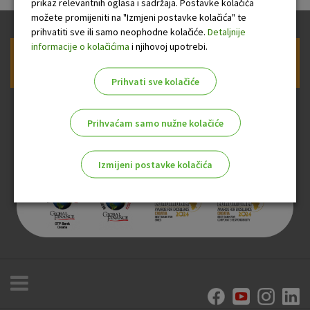
prikaz relevantnih oglasa i sadržaja. Postavke kolačića
možete promijeniti na "Izmjeni postavke kolačića" te
prihvatiti sve ili samo neophodne kolačiće.
Detaljnije
informacije o kolačićima
i njihovoj upotrebi.
Prijava na newsletter OTP banke
Prihvati sve kolačiće
Prihvaćam samo nužne kolačiće
Izmijeni postavke kolačića
Odaberite najbolju opciju za vas!
Marketinški kolačići
Analitički kolačići
Nužni kolačići