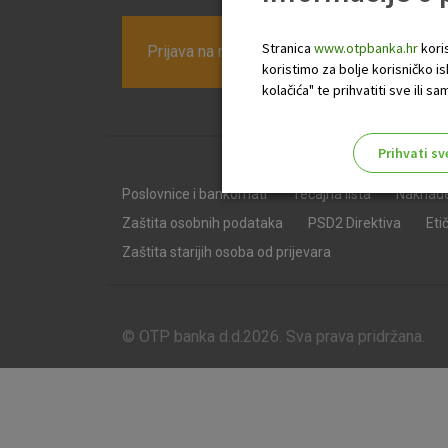
Stranica
www.otpbanka.hr
koris
Prijava na newsletter OTP banke
koristimo za bolje korisničko i
kolačića" te prihvatiti sve ili
Prihvati sv
Odaberite najbolju opciju za va
Poslovnice i bankomati
Tečajna lista
Naknad
Zaštita osobnih podataka
PSD2 Direktiva
Eti
Zaštita starijih osoba od prijevara
© OTP banka d.d.2026. Sva prava pridržana.