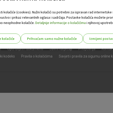
ti kolačiće (cookies). Nužni kolačići su potrebni za ispravan rad internetske
skustvo i prikaz relevantnih oglasa i sadržaja. Postavke kolačića možete pro
 samo neophodne kolačiće.
Detaljnije informacije o kolačićima
i njihovoj upotrebi
e kolačiće
Prihvaćam samo nužne kolačiće
Izmijeni posta
s!
e
Opći uvjeti i dokumenti
Javni natječaji
Priopćenja
Kontak
čki kodeks
Pravila o kolačićima
Savjeti i pravila za sigurnu online 
Nužni (tehnički) kolačići - uvijek 
Nužni
kolačići
Ovi kolačići nužni su za funkcioniranje internet
isključiti u našim sustavima. Uobičajeno se pos
radnje koje uključuju zahtjev za uslugama, kao 
preglednik možete postaviti da blokira te kolač
njima, ali u tom slučaju neki dijelovi stranice neće
pohranjuju nikakve informacije koje bi vas mogle