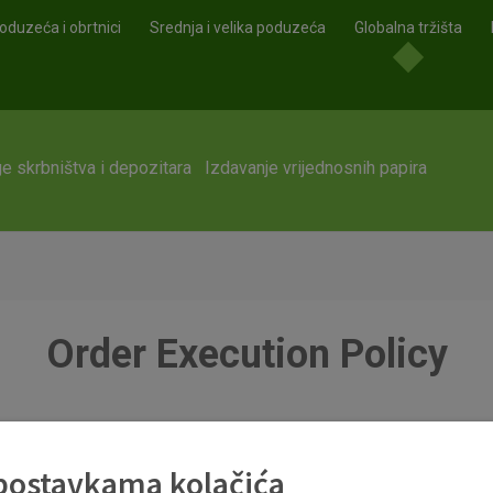
oduzeća i obrtnici
Srednja i velika poduzeća
Globalna tržišta
e skrbništva i depozitara
Izdavanje vrijednosnih papira
Order Execution Policy
 22.03.2021.).pdf
 postavkama kolačića