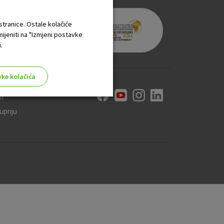
 stranice. Ostale kolačiće
mijeniti na "Izmjeni postavke
.
vke kolačića
ti
kupnju
aktivni
ske stranice i ne mogu se
tavljaju kao odgovor na vaše
što su postavke kolačića. Svoj
iće ili pošalje upozorenje o
 raditi. Ti kolačići ne
 identificirati.