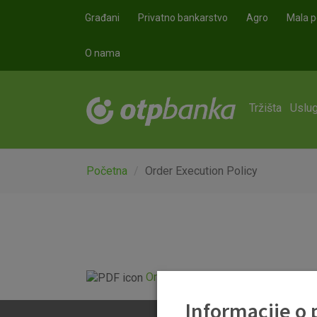
Skoči na glavni sadržaj
Građani
Privatno bankarstvo
Agro
Mala p
O nama
Tržišta
Uslug
Početna
Order Execution Policy
Order Execution Policy (valid from
Informacije o