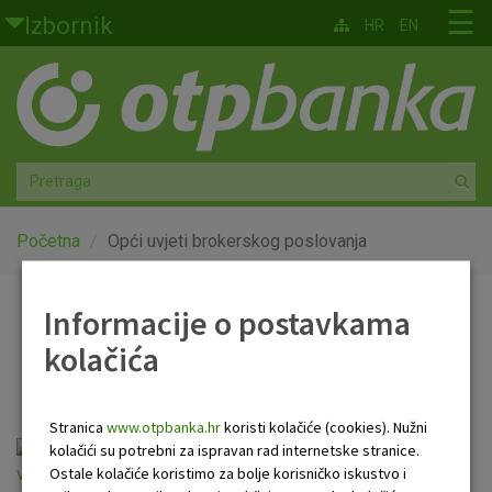
Skoči na glavni sadržaj
☰
Izbornik
HR
EN
Građani
Privatno bankarstvo
Agro
Mala poduzeća i obrtnici
Početna
Opći uvjeti brokerskog poslovanja
Srednja i velika poduzeća
Informacije o postavkama
Opći uvjeti brokerskog
kolačića
Globalna tržišta
poslovanja
Faktoring
Stranica
www.otpbanka.hr
koristi kolačiće (cookies). Nužni
opci_uvjeti_brokerskog_poslovanja-
kolačići su potrebni za ispravan rad internetske stranice.
O nama
Ostale kolačiće koristimo za bolje korisničko iskustvo i
vrijedi_od_01122018.pdf