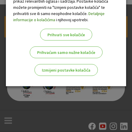
prikaz relevantnih oglasa i sadržaja. Postavke kolačića
možete promijeniti na "Izmjeni postavke kolačića" te
prihvatiti sve ili samo neophodne kolačiće.
Detaljnije
informacije o kolačićima
i njihovoj upotrebi.
Prijava na newsletter OTP banke
Prihvati sve kolačiće
Prihvaćam samo nužne kolačiće
Izmijeni postavke kolačića
Odaberite najbolju opciju za vas!
Marketinški kolačići
Analitički kolačići
Nužni kolačići