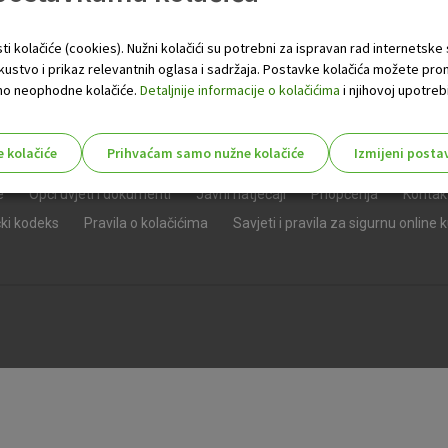
ti kolačiće (cookies). Nužni kolačići su potrebni za ispravan rad internetske
skustvo i prikaz relevantnih oglasa i sadržaja. Postavke kolačića možete pro
 samo neophodne kolačiće.
Detaljnije informacije o kolačićima
i njihovoj upotrebi
e kolačiće
Prihvaćam samo nužne kolačiće
Izmijeni posta
s!
e
Opći uvjeti i dokumenti
Javni natječaji
Priopćenja
Kontak
čki kodeks
Pravila o kolačićima
Savjeti i pravila za sigurnu online 
Nužni (tehnički) kolačići - uvijek 
Nužni
kolačići
Ovi kolačići nužni su za funkcioniranje internet
isključiti u našim sustavima. Uobičajeno se pos
radnje koje uključuju zahtjev za uslugama, kao 
preglednik možete postaviti da blokira te kolač
njima, ali u tom slučaju neki dijelovi stranice neće
pohranjuju nikakve informacije koje bi vas mogle