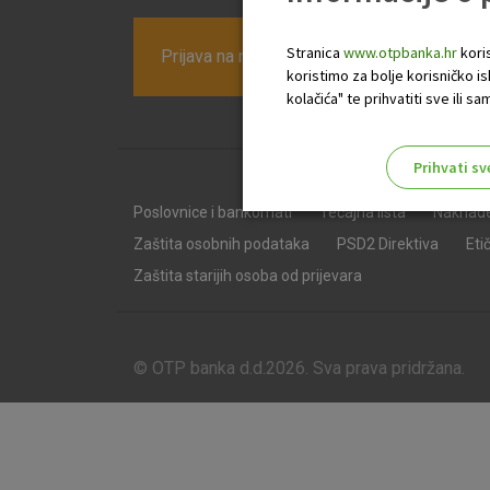
Stranica
www.otpbanka.hr
koris
Prijava na newsletter OTP banke
koristimo za bolje korisničko i
kolačića" te prihvatiti sve ili
Prihvati sv
Odaberite najbolju opciju za va
Poslovnice i bankomati
Tečajna lista
Naknad
Zaštita osobnih podataka
PSD2 Direktiva
Eti
Zaštita starijih osoba od prijevara
© OTP banka d.d.2026. Sva prava pridržana.