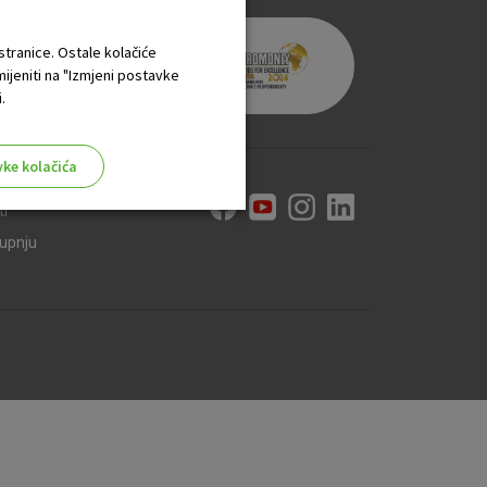
 stranice. Ostale kolačiće
mijeniti na "Izmjeni postavke
.
vke kolačića
ti
kupnju
aktivni
ske stranice i ne mogu se
tavljaju kao odgovor na vaše
što su postavke kolačića. Svoj
iće ili pošalje upozorenje o
 raditi. Ti kolačići ne
 identificirati.