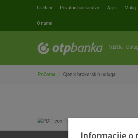
Skoči na glavni sadržaj
Građani
Privatno bankarstvo
Agro
Mala p
O nama
Tržišta
Uslug
Početna
Cjenik brokerskih usluga
Cjenik brokerskih usluga (u primjen
Informacije o