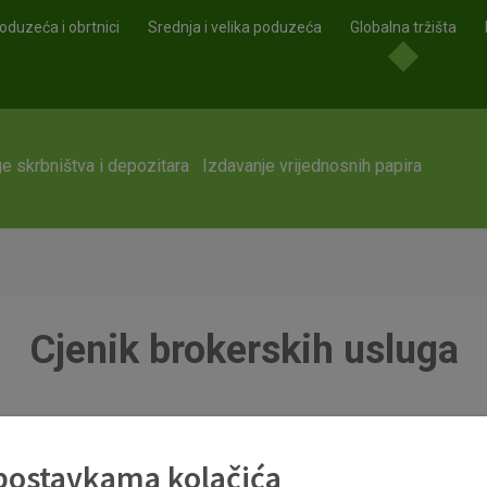
oduzeća i obrtnici
Srednja i velika poduzeća
Globalna tržišta
e skrbništva i depozitara
Izdavanje vrijednosnih papira
Cjenik brokerskih usluga
i od 21.11.2024.).pdf
 postavkama kolačića