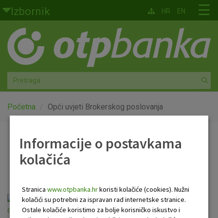
Skoči na glavni sadržaj
☰
Izbornik
HR
EN
Građani
Privatno bankarstvo
Agro
Mala poduzeća i obrtnici
Početna
Opći uvjeti Brokerskog poslovanja
Srednja i velika poduzeća
Informacije o postavkama
Opći uvjeti Brokerskog
kolačića
Globalna tržišta
poslovanja
Faktoring
Stranica
www.otpbanka.hr
koristi kolačiće (cookies). Nužni
Opći uvjeti Brokerskog poslovanja (u primjeni
kolačići su potrebni za ispravan rad internetske stranice.
O nama
Ostale kolačiće koristimo za bolje korisničko iskustvo i
od 06.05.2024.).pdf