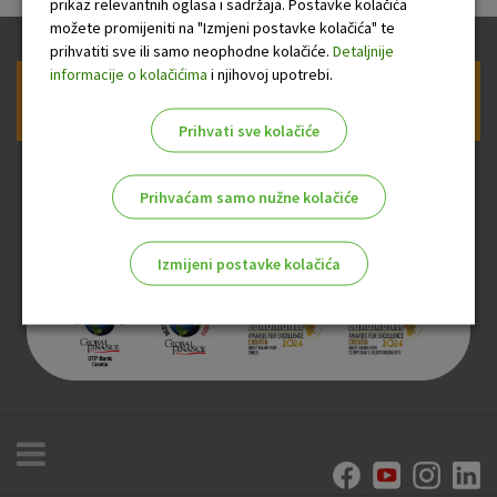
prikaz relevantnih oglasa i sadržaja. Postavke kolačića
možete promijeniti na "Izmjeni postavke kolačića" te
prihvatiti sve ili samo neophodne kolačiće.
Detaljnije
informacije o kolačićima
i njihovoj upotrebi.
Prijava na newsletter OTP banke
Prihvati sve kolačiće
Prihvaćam samo nužne kolačiće
Izmijeni postavke kolačića
Odaberite najbolju opciju za vas!
Marketinški kolačići
Analitički kolačići
Nužni kolačići