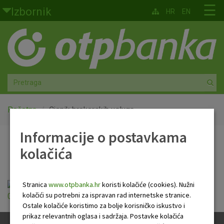
Skoči na glavni sadržaj
☰
Izbornik
HR
EN
Građani
Privatno bankarstvo
Agro
Mala poduzeća i obrtnici
Početna
Cjenik brokerskih usluga
Informacije o postavkama
Srednja i velika poduzeća
Cjenik brokerskih usluga
kolačića
Globalna tržišta
Faktoring
Stranica
www.otpbanka.hr
koristi kolačiće (cookies). Nužni
Cjenik brokerskih usluga (u primjeni od
kolačići su potrebni za ispravan rad internetske stranice.
01.01.2024).pdf
Ostale kolačiće koristimo za bolje korisničko iskustvo i
O nama
prikaz relevantnih oglasa i sadržaja. Postavke kolačića