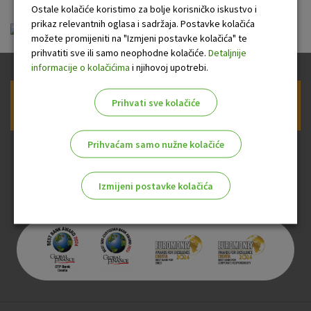
Ostale kolačiće koristimo za bolje korisničko iskustvo i
prikaz relevantnih oglasa i sadržaja. Postavke kolačića
ou-skrbnistvo.pdf
možete promijeniti na "Izmjeni postavke kolačića" te
prihvatiti sve ili samo neophodne kolačiće.
Detaljnije
informacije o kolačićima
i njihovoj upotrebi.
Prihvati sve kolačiće
Prijava na newsletter OTP banke
Prihvaćam samo nužne kolačiće
Izmijeni postavke kolačića
Odaberite najbolju opciju za vas!