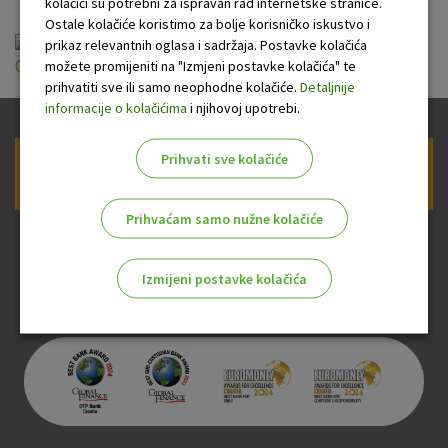
kolačići su potrebni za ispravan rad internetske stranice.
Ostale kolačiće koristimo za bolje korisničko iskustvo i
General Terms and Conditions of Brokerage
prikaz relevantnih oglasa i sadržaja. Postavke kolačića
možete promijeniti na "Izmjeni postavke kolačića" te
Operations (valid from 14.07.2025.).pdf
prihvatiti sve ili samo neophodne kolačiće.
Detaljnije
informacije o kolačićima
i njihovoj upotrebi.
Prihvati sve kolačiće
Prijava na newsletter OTP banke
Prihvaćam samo nužne kolačiće
Izmijeni postavke kolačića
Odaberite najbolju opciju za vas!