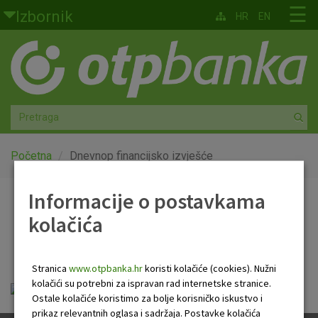
Skoči na glavni sadržaj
☰
Izbornik
HR
EN
Građani
Privatno bankarstvo
Agro
Mala poduzeća i obrtnici
Početna
Dnevnop financijsko izvješće
Srednja i velika poduzeća
Informacije o postavkama
Dnevnop financijsko
kolačića
Globalna tržišta
izvješće
Faktoring
Stranica
www.otpbanka.hr
koristi kolačiće (cookies). Nužni
kolačići su potrebni za ispravan rad internetske stranice.
Dnevno financijsko izvješće.pdf
O nama
Ostale kolačiće koristimo za bolje korisničko iskustvo i
prikaz relevantnih oglasa i sadržaja. Postavke kolačića