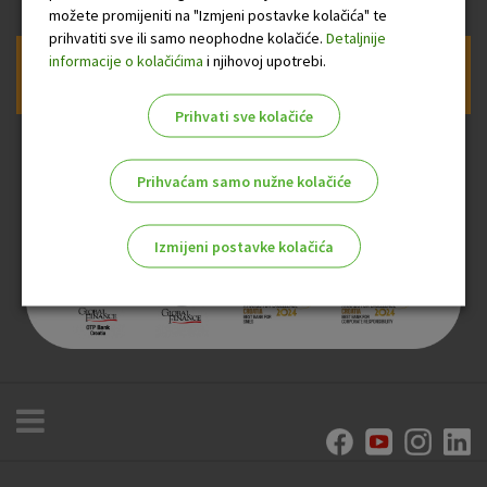
možete promijeniti na "Izmjeni postavke kolačića" te
prihvatiti sve ili samo neophodne kolačiće.
Detaljnije
informacije o kolačićima
i njihovoj upotrebi.
Prijava na newsletter OTP banke
Prihvati sve kolačiće
Prihvaćam samo nužne kolačiće
Izmijeni postavke kolačića
Odaberite najbolju opciju za vas!
Marketinški kolačići
Analitički kolačići
Nužni kolačići