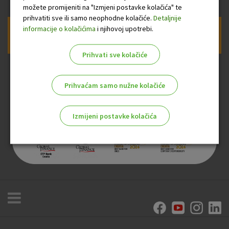
možete promijeniti na "Izmjeni postavke kolačića" te
prihvatiti sve ili samo neophodne kolačiće.
Detaljnije
informacije o kolačićima
i njihovoj upotrebi.
Prijava na newsletter OTP banke
Prihvati sve kolačiće
Prihvaćam samo nužne kolačiće
Izmijeni postavke kolačića
Odaberite najbolju opciju za vas!
Marketinški kolačići
Analitički kolačići
Nužni kolačići