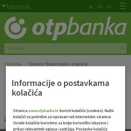
Skoči na glavni sadržaj
☰
Izbornik
HR
EN
Građani
Privatno bankarstvo
Agro
Mala poduzeća i obrtnici
Početna
Dnevno financvijsko izvješće
Srednja i velika poduzeća
Informacije o postavkama
Dnevno financvijsko
kolačića
Globalna tržišta
izvješće
Faktoring
Stranica
www.otpbanka.hr
koristi kolačiće (cookies). Nužni
kolačići su potrebni za ispravan rad internetske stranice.
Dnevno financijsko izvješće.pdf
O nama
Ostale kolačiće koristimo za bolje korisničko iskustvo i
prikaz relevantnih oglasa i sadržaja. Postavke kolačića