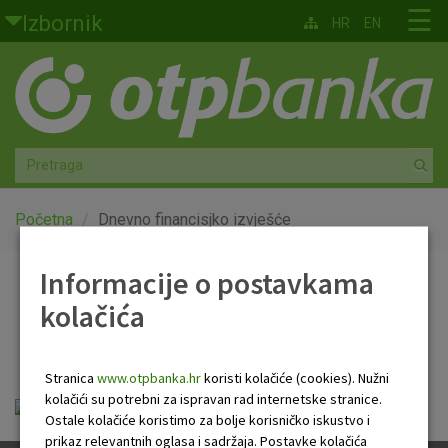
Skoči na glavni sadržaj
☰
Izbornik
HR
EN
Građani
Privatno bankarstvo
Agro
Mala poduzeća i obrtnici
Početna
Dnevno financisjko izvješće
Srednja i velika poduzeća
Informacije o postavkama
Dnevno financisjko
kolačića
Globalna tržišta
izvješće
Faktoring
Stranica
www.otpbanka.hr
koristi kolačiće (cookies). Nužni
kolačići su potrebni za ispravan rad internetske stranice.
Dnevno financijsko izvješće.pdf
O nama
Ostale kolačiće koristimo za bolje korisničko iskustvo i
prikaz relevantnih oglasa i sadržaja. Postavke kolačića