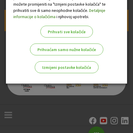
možete promijeniti na "Izmjeni postavke kolačića" te
prihvatiti sve ili samo neophodne kolačiće.
Detaljnije
informacije o kolačićima
i njihovoj upotrebi.
Prijava na newsletter OTP banke
Prihvati sve kolačiće
Prihvaćam samo nužne kolačiće
Izmijeni postavke kolačića
Odaberite najbolju opciju za vas!
Marketinški kolačići
Analitički kolačići
Nužni kolačići