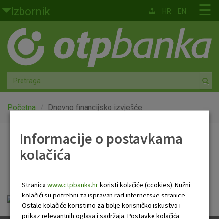
Skoči na glavni sadržaj
☰
Izbornik
HR
EN
Građani
Privatno bankarstvo
Agro
Mala poduzeća i obrtnici
Početna
Dnevno financijsko izvješće
Srednja i velika poduzeća
Informacije o postavkama
Dnevno financijsko
kolačića
Globalna tržišta
izvješće
Faktoring
Stranica
www.otpbanka.hr
koristi kolačiće (cookies). Nužni
kolačići su potrebni za ispravan rad internetske stranice.
Dnevno financijsko izvješće.pdf
O nama
Ostale kolačiće koristimo za bolje korisničko iskustvo i
prikaz relevantnih oglasa i sadržaja. Postavke kolačića