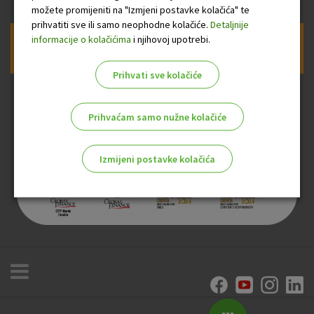
možete promijeniti na "Izmjeni postavke kolačića" te
prihvatiti sve ili samo neophodne kolačiće.
Detaljnije
informacije o kolačićima
i njihovoj upotrebi.
Prijava na newsletter OTP banke
Prihvati sve kolačiće
Prihvaćam samo nužne kolačiće
Izmijeni postavke kolačića
Odaberite najbolju opciju za vas!
Marketinški kolačići
Analitički kolačići
Nužni kolačići