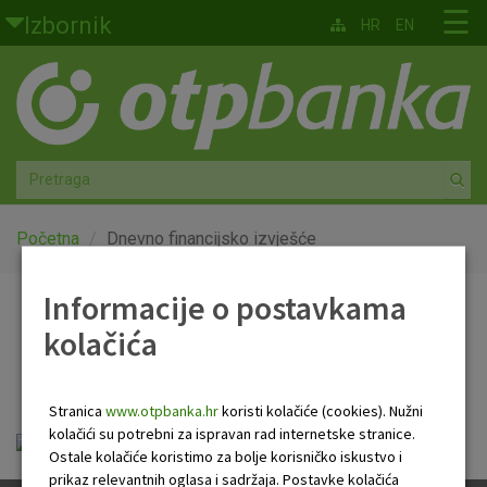
Skoči na glavni sadržaj
☰
Izbornik
HR
EN
Građani
Privatno bankarstvo
Agro
Mala poduzeća i obrtnici
Početna
Dnevno financijsko izvješće
Srednja i velika poduzeća
Informacije o postavkama
Dnevno financijsko
kolačića
Globalna tržišta
izvješće
Faktoring
Stranica
www.otpbanka.hr
koristi kolačiće (cookies). Nužni
kolačići su potrebni za ispravan rad internetske stranice.
Dnevno financijsko izvješće.pdf
O nama
Ostale kolačiće koristimo za bolje korisničko iskustvo i
prikaz relevantnih oglasa i sadržaja. Postavke kolačića