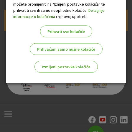
možete promijeniti na "Izmjeni postavke kolačića" te
prihvatiti sve ili samo neophodne kolačiće.
Detaljnije
informacije o kolačićima
i njihovoj upotrebi.
Prijava na newsletter OTP banke
Prihvati sve kolačiće
Prihvaćam samo nužne kolačiće
Izmijeni postavke kolačića
Odaberite najbolju opciju za vas!
Marketinški kolačići
Analitički kolačići
Nužni kolačići