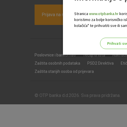
Stranica
www.otpbanka.hr
koris
Prijava na newsletter OTP banke
koristimo za bolje korisničko i
kolačića" te prihvatiti sve ili
Prihvati sv
Odaberite najbolju opciju za va
Poslovnice i bankomati
Tečajna lista
Naknad
Zaštita osobnih podataka
PSD2 Direktiva
Eti
Zaštita starijih osoba od prijevara
© OTP banka d.d.2026. Sva prava pridržana.