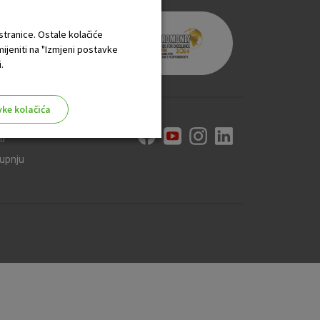
 stranice. Ostale kolačiće
mijeniti na "Izmjeni postavke
.
vke kolačića
ti
kupnju
aktivni
ske stranice i ne mogu se
tavljaju kao odgovor na vaše
što su postavke kolačića. Svoj
iće ili pošalje upozorenje o
 raditi. Ti kolačići ne
 identificirati.