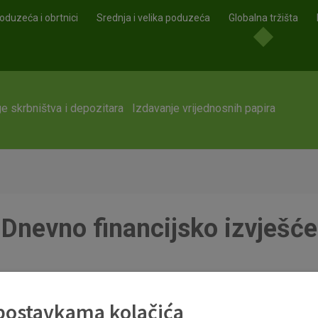
oduzeća i obrtnici
Srednja i velika poduzeća
Globalna tržišta
e skrbništva i depozitara
Izdavanje vrijednosnih papira
Dnevno financijsko izvješće
 postavkama kolačića