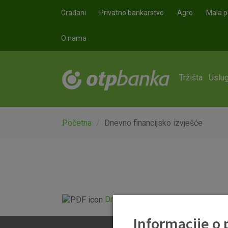
Skoči na glavni sadržaj
Građani
Privatno bankarstvo
Agro
Mala p
O nama
Tržišta
Uslug
Početna
Dnevno financijsko izvješće
Dnevno financijsko izvješće.pdf
Informacije o