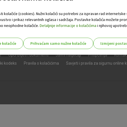
ti kolačiće (cookies). Nužni kolačići su potrebni za ispravan rad internetske
skustvo i prikaz relevantnih oglasa i sadržaja. Postavke kolačića možete pro
 samo neophodne kolačiće.
Detaljnije informacije o kolačićima
i njihovoj upotrebi
e kolačiće
Prihvaćam samo nužne kolačiće
Izmijeni posta
s!
e
Opći uvjeti i dokumenti
Javni natječaji
Priopćenja
Kontak
čki kodeks
Pravila o kolačićima
Savjeti i pravila za sigurnu online 
Nužni (tehnički) kolačići - uvijek 
Nužni
kolačići
Ovi kolačići nužni su za funkcioniranje internet
isključiti u našim sustavima. Uobičajeno se pos
radnje koje uključuju zahtjev za uslugama, kao 
preglednik možete postaviti da blokira te kolač
njima, ali u tom slučaju neki dijelovi stranice neće
pohranjuju nikakve informacije koje bi vas mogle