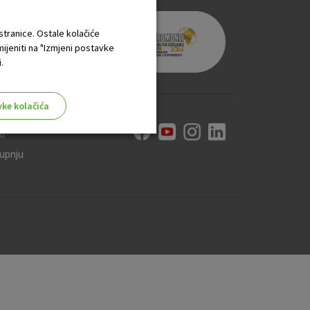
 stranice. Ostale kolačiće
mijeniti na "Izmjeni postavke
.
vke kolačića
ti
kupnju
aktivni
ske stranice i ne mogu se
tavljaju kao odgovor na vaše
što su postavke kolačića. Svoj
iće ili pošalje upozorenje o
 raditi. Ti kolačići ne
 identificirati.