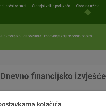
oduzeća i obrtnici
Srednja i velika poduzeća
Globalna tržišta
e skrbništva i depozitara
Izdavanje vrijednosnih papira
Dnevno financijsko izvješće
 postavkama kolačića