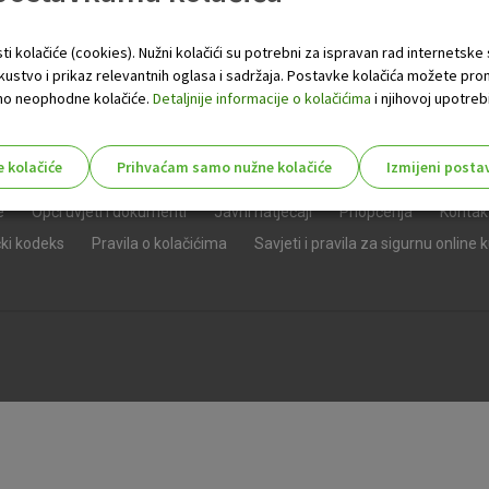
ti kolačiće (cookies). Nužni kolačići su potrebni za ispravan rad internetske
skustvo i prikaz relevantnih oglasa i sadržaja. Postavke kolačića možete pro
 samo neophodne kolačiće.
Detaljnije informacije o kolačićima
i njihovoj upotrebi
e kolačiće
Prihvaćam samo nužne kolačiće
Izmijeni posta
s!
e
Opći uvjeti i dokumenti
Javni natječaji
Priopćenja
Kontak
čki kodeks
Pravila o kolačićima
Savjeti i pravila za sigurnu online 
Nužni (tehnički) kolačići - uvijek 
Nužni
kolačići
Ovi kolačići nužni su za funkcioniranje internet
isključiti u našim sustavima. Uobičajeno se pos
radnje koje uključuju zahtjev za uslugama, kao 
preglednik možete postaviti da blokira te kolač
njima, ali u tom slučaju neki dijelovi stranice neće
pohranjuju nikakve informacije koje bi vas mogle