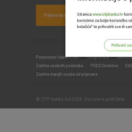
Stranica
www.otpbanka.hr
koris
Prijava na newsletter OTP banke
koristimo za bolje korisničko i
kolačića" te prihvatiti sve ili
Prihvati sv
Odaberite najbolju opciju za va
Poslovnice i bankomati
Tečajna lista
Naknad
Zaštita osobnih podataka
PSD2 Direktiva
Eti
Zaštita starijih osoba od prijevara
© OTP banka d.d.2026. Sva prava pridržana.