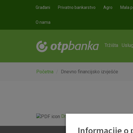
Skoči na glavni sadržaj
Građani
Privatno bankarstvo
Agro
Mala p
O nama
Tržišta
Uslug
Početna
Dnevno financijsko izvješće
Dnevno financijsko izvješće.pdf
Informacije o