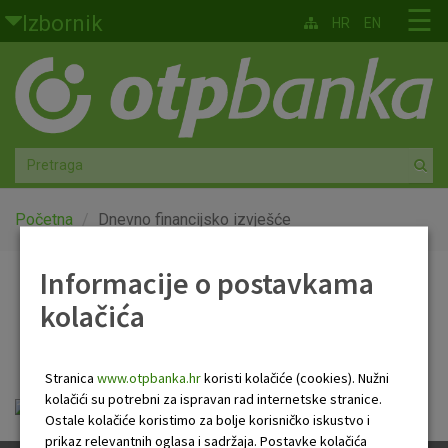
Skoči na glavni sadržaj
☰
Izbornik
HR
EN
Građani
Privatno bankarstvo
Agro
Mala poduzeća i obrtnici
Početna
Dnevno financijsko izvješće
Srednja i velika poduzeća
Informacije o postavkama
Dnevno financijsko
kolačića
Globalna tržišta
izvješće
Faktoring
Stranica
www.otpbanka.hr
koristi kolačiće (cookies). Nužni
kolačići su potrebni za ispravan rad internetske stranice.
Dnevno financijsko izvješće.pdf
O nama
Ostale kolačiće koristimo za bolje korisničko iskustvo i
prikaz relevantnih oglasa i sadržaja. Postavke kolačića