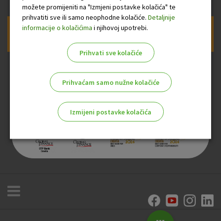
možete promijeniti na "Izmjeni postavke kolačića" te
prihvatiti sve ili samo neophodne kolačiće.
Detaljnije
informacije o kolačićima
i njihovoj upotrebi.
Prijava na newsletter OTP banke
Prihvati sve kolačiće
Prihvaćam samo nužne kolačiće
Izmijeni postavke kolačića
Odaberite najbolju opciju za vas!
Marketinški kolačići
Analitički kolačići
Nužni kolačići