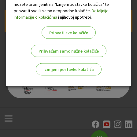
možete promijeniti na "Izmjeni postavke kolačića" te
prihvatiti sve ili samo neophodne kolačiće.
Detaljnije
informacije o kolačićima
i njihovoj upotrebi.
Prijava na newsletter OTP banke
Prihvati sve kolačiće
Prihvaćam samo nužne kolačiće
Izmijeni postavke kolačića
Odaberite najbolju opciju za vas!
Marketinški kolačići
Analitički kolačići
Nužni kolačići