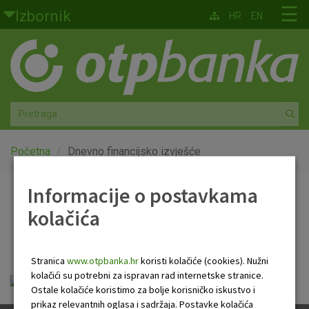
Skoči na glavni sadržaj
☰
Izbornik
HR
EN
Građani
Privatno bankarstvo
Agro
Mala poduzeća i obrtnici
Početna
Dnevno financijsko izvješće
Srednja i velika poduzeća
Informacije o postavkama
Dnevno financijsko
kolačića
Globalna tržišta
izvješće
Faktoring
Stranica
www.otpbanka.hr
koristi kolačiće (cookies). Nužni
kolačići su potrebni za ispravan rad internetske stranice.
Dnevno financijsko izvješće.pdf
O nama
Ostale kolačiće koristimo za bolje korisničko iskustvo i
prikaz relevantnih oglasa i sadržaja. Postavke kolačića