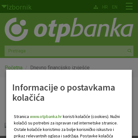
Skoči na glavni sadržaj
☰
Izbornik
HR
EN
Građani
Privatno bankarstvo
Agro
Mala poduzeća i obrtnici
Početna
Dnevno financijsko izvješće
Srednja i velika poduzeća
Informacije o postavkama
Dnevno financijsko
kolačića
Globalna tržišta
izvješće
Faktoring
Stranica
www.otpbanka.hr
koristi kolačiće (cookies). Nužni
kolačići su potrebni za ispravan rad internetske stranice.
Dnevno financijsko izvješće.pdf
O nama
Ostale kolačiće koristimo za bolje korisničko iskustvo i
prikaz relevantnih oglasa i sadržaja. Postavke kolačića