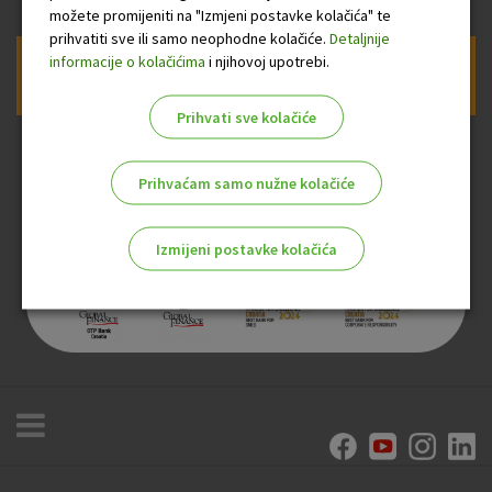
možete promijeniti na "Izmjeni postavke kolačića" te
prihvatiti sve ili samo neophodne kolačiće.
Detaljnije
informacije o kolačićima
i njihovoj upotrebi.
Prijava na newsletter OTP banke
Prihvati sve kolačiće
Prihvaćam samo nužne kolačiće
Izmijeni postavke kolačića
Odaberite najbolju opciju za vas!
Marketinški kolačići
Analitički kolačići
Nužni kolačići