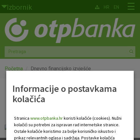
Skoči na glavni sadržaj
☰
Izbornik
HR
EN
Građani
Privatno bankarstvo
Agro
Mala poduzeća i obrtnici
Početna
Dnevno financijsko izvješće
Srednja i velika poduzeća
Informacije o postavkama
Dnevno financijsko
kolačića
Globalna tržišta
izvješće
Faktoring
Stranica
www.otpbanka.hr
koristi kolačiće (cookies). Nužni
kolačići su potrebni za ispravan rad internetske stranice.
Dnevno financijsko izvješće.pdf
O nama
Ostale kolačiće koristimo za bolje korisničko iskustvo i
prikaz relevantnih oglasa i sadržaja. Postavke kolačića