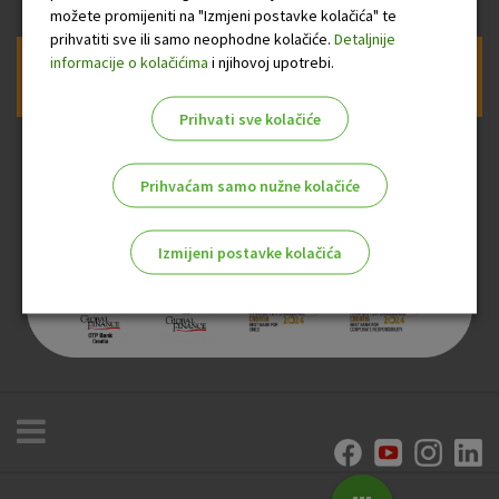
možete promijeniti na "Izmjeni postavke kolačića" te
prihvatiti sve ili samo neophodne kolačiće.
Detaljnije
informacije o kolačićima
i njihovoj upotrebi.
Prijava na newsletter OTP banke
Prihvati sve kolačiće
Prihvaćam samo nužne kolačiće
Izmijeni postavke kolačića
Odaberite najbolju opciju za vas!
Marketinški kolačići
Analitički kolačići
Nužni kolačići