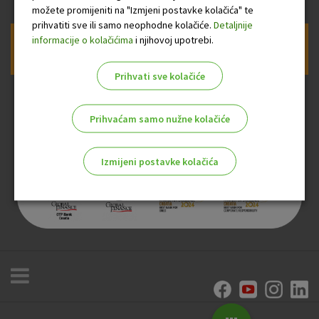
možete promijeniti na "Izmjeni postavke kolačića" te
prihvatiti sve ili samo neophodne kolačiće.
Detaljnije
informacije o kolačićima
i njihovoj upotrebi.
Prijava na newsletter OTP banke
Prihvati sve kolačiće
Prihvaćam samo nužne kolačiće
Izmijeni postavke kolačića
Odaberite najbolju opciju za vas!
Marketinški kolačići
Analitički kolačići
Nužni kolačići