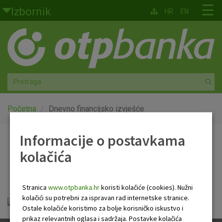
Skoči na glavni sadržaj
☰
Izbornik
HR
EN
Građani
Privatno bankarstvo
Agro
Mala poduzeća i obrtnici
Početna
Dnevno financijsko izvješće
Srednja i velika poduzeća
Informacije o postavkama
Dnevno financijsko
kolačića
Globalna tržišta
izvješće
Faktoring
Stranica
www.otpbanka.hr
koristi kolačiće (cookies). Nužni
kolačići su potrebni za ispravan rad internetske stranice.
Dnevno financijsko izvješće.pdf
O nama
Ostale kolačiće koristimo za bolje korisničko iskustvo i
prikaz relevantnih oglasa i sadržaja. Postavke kolačića