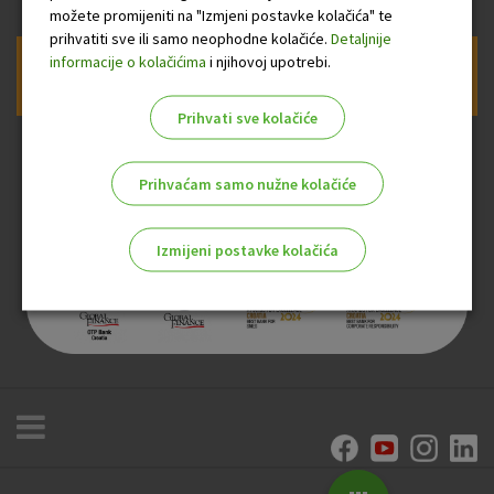
možete promijeniti na "Izmjeni postavke kolačića" te
prihvatiti sve ili samo neophodne kolačiće.
Detaljnije
informacije o kolačićima
i njihovoj upotrebi.
Prijava na newsletter OTP banke
Prihvati sve kolačiće
Prihvaćam samo nužne kolačiće
Izmijeni postavke kolačića
Odaberite najbolju opciju za vas!
Marketinški kolačići
Analitički kolačići
Nužni kolačići