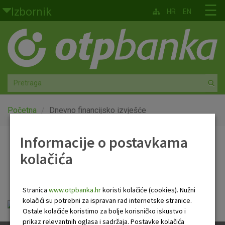
Skoči na glavni sadržaj
☰
Izbornik
HR
EN
Građani
Privatno bankarstvo
Agro
Mala poduzeća i obrtnici
Početna
Dnevno financijsko izvješće
Srednja i velika poduzeća
Informacije o postavkama
Dnevno financijsko
kolačića
Globalna tržišta
izvješće
Faktoring
Stranica
www.otpbanka.hr
koristi kolačiće (cookies). Nužni
kolačići su potrebni za ispravan rad internetske stranice.
Dnevno financijsko izvješće.pdf
O nama
Ostale kolačiće koristimo za bolje korisničko iskustvo i
prikaz relevantnih oglasa i sadržaja. Postavke kolačića