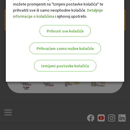
možete promijeniti na "Izmjeni postavke kolačića" te
prihvatiti sve ili samo neophodne kolačiće.
Detaljnije
informacije o kolačićima
i njihovoj upotrebi.
Prijava na newsletter OTP banke
Prihvati sve kolačiće
Prihvaćam samo nužne kolačiće
Izmijeni postavke kolačića
Odaberite najbolju opciju za vas!
Marketinški kolačići
Analitički kolačići
Nužni kolačići