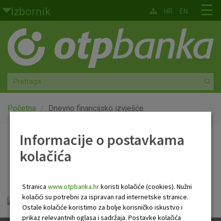
Skoči na glavni sadržaj
☰
Izbornik
HR
EN
Građani
Privatno bankarstvo
Agro
Mala poduzeća i obrtnici
Početna
Dnevno financijsko izvješće
Srednja i velika poduzeća
Informacije o postavkama
Dnevno financijsko
kolačića
Globalna tržišta
izvješće
Faktoring
Stranica
www.otpbanka.hr
koristi kolačiće (cookies). Nužni
kolačići su potrebni za ispravan rad internetske stranice.
Dnevno financijsko izvješće.pdf
O nama
Ostale kolačiće koristimo za bolje korisničko iskustvo i
prikaz relevantnih oglasa i sadržaja. Postavke kolačića