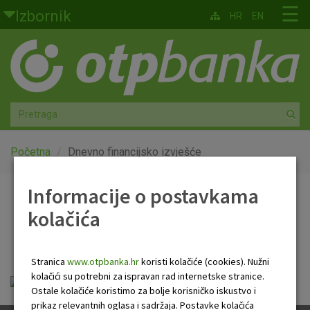
Skoči na glavni sadržaj
☰
Izbornik
HR
EN
Građani
Privatno bankarstvo
Agro
Mala poduzeća i obrtnici
Početna
Dnevno financijsko izvješće
Srednja i velika poduzeća
Informacije o postavkama
Dnevno financijsko
kolačića
Globalna tržišta
izvješće
Faktoring
Stranica
www.otpbanka.hr
koristi kolačiće (cookies). Nužni
kolačići su potrebni za ispravan rad internetske stranice.
Dnevno financijsko izvješće.pdf
O nama
Ostale kolačiće koristimo za bolje korisničko iskustvo i
prikaz relevantnih oglasa i sadržaja. Postavke kolačića