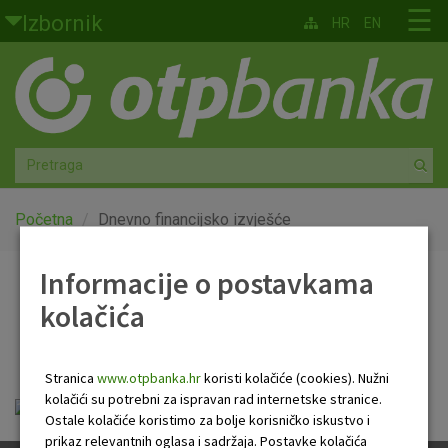
Skoči na glavni sadržaj
☰
Izbornik
HR
EN
Građani
Privatno bankarstvo
Agro
Mala poduzeća i obrtnici
Početna
Dnevno financijsko izvješće
Srednja i velika poduzeća
Informacije o postavkama
Dnevno financijsko
kolačića
Globalna tržišta
izvješće
Faktoring
Stranica
www.otpbanka.hr
koristi kolačiće (cookies). Nužni
kolačići su potrebni za ispravan rad internetske stranice.
Dnevno financijsko izvješće.pdf
O nama
Ostale kolačiće koristimo za bolje korisničko iskustvo i
prikaz relevantnih oglasa i sadržaja. Postavke kolačića