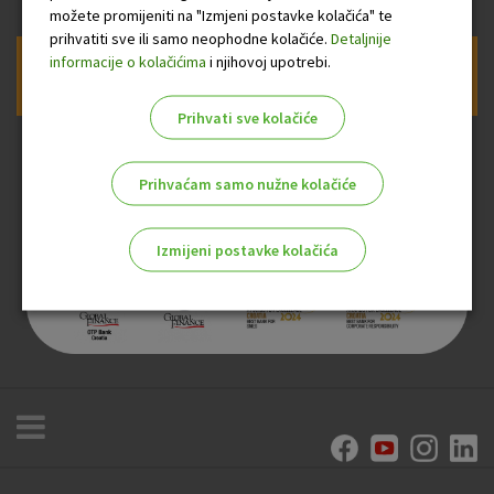
možete promijeniti na "Izmjeni postavke kolačića" te
prihvatiti sve ili samo neophodne kolačiće.
Detaljnije
informacije o kolačićima
i njihovoj upotrebi.
Prijava na newsletter OTP banke
Prihvati sve kolačiće
Prihvaćam samo nužne kolačiće
Izmijeni postavke kolačića
Odaberite najbolju opciju za vas!
Marketinški kolačići
Analitički kolačići
Nužni kolačići