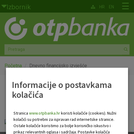
Skoči na glavni sadržaj
☰
Izbornik
HR
EN
Građani
Privatno bankarstvo
Agro
Mala poduzeća i obrtnici
Početna
Dnevno financijsko izvješće
Srednja i velika poduzeća
Informacije o postavkama
Dnevno financijsko
kolačića
Globalna tržišta
izvješće
Faktoring
Stranica
www.otpbanka.hr
koristi kolačiće (cookies). Nužni
kolačići su potrebni za ispravan rad internetske stranice.
Dnevno financijsko izvješće.pdf
O nama
Ostale kolačiće koristimo za bolje korisničko iskustvo i
prikaz relevantnih oglasa i sadržaja. Postavke kolačića