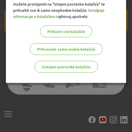
možete promijeniti na "Izmjeni postavke kolačića" te
prihvatiti sve ili samo neophodne kolačiće.
Detaljnije
informacije o kolačićima
i njihovoj upotrebi.
Prijava na newsletter OTP banke
Prihvati sve kolačiće
Prihvaćam samo nužne kolačiće
Izmijeni postavke kolačića
Odaberite najbolju opciju za vas!
Marketinški kolačići
Analitički kolačići
Nužni kolačići