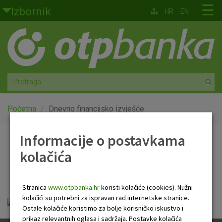
Skoči na glavni sadržaj
☰
Izbornik
HR
EN
Građani
Privatno bankarstvo
Agro
Mala poduzeća i obrtnici
Početna
Dnevno financijsko izvješće
Srednja i velika poduzeća
Informacije o postavkama
Dnevno financijsko
kolačića
Globalna tržišta
izvješće
Faktoring
Stranica
www.otpbanka.hr
koristi kolačiće (cookies). Nužni
kolačići su potrebni za ispravan rad internetske stranice.
Dnevno financijsko izvješće.pdf
O nama
Ostale kolačiće koristimo za bolje korisničko iskustvo i
prikaz relevantnih oglasa i sadržaja. Postavke kolačića