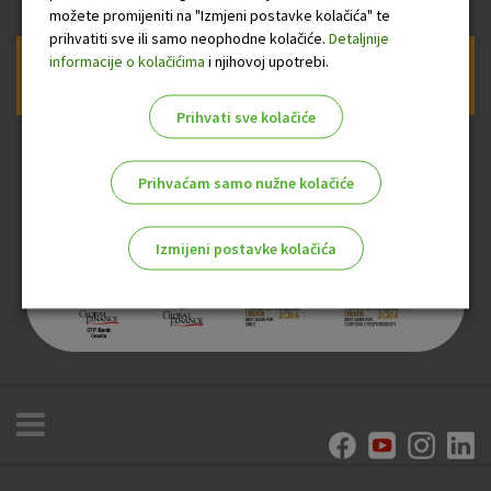
možete promijeniti na "Izmjeni postavke kolačića" te
prihvatiti sve ili samo neophodne kolačiće.
Detaljnije
informacije o kolačićima
i njihovoj upotrebi.
Prijava na newsletter OTP banke
Prihvati sve kolačiće
Prihvaćam samo nužne kolačiće
Izmijeni postavke kolačića
Odaberite najbolju opciju za vas!
Marketinški kolačići
Analitički kolačići
Nužni kolačići