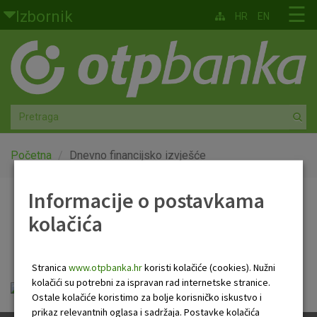
Skoči na glavni sadržaj
☰
Izbornik
HR
EN
Građani
Privatno bankarstvo
Agro
Mala poduzeća i obrtnici
Početna
Dnevno financijsko izvješće
Srednja i velika poduzeća
Informacije o postavkama
Dnevno financijsko
kolačića
Globalna tržišta
izvješće
Faktoring
Stranica
www.otpbanka.hr
koristi kolačiće (cookies). Nužni
kolačići su potrebni za ispravan rad internetske stranice.
Dnevno financijsko izvješće.pdf
O nama
Ostale kolačiće koristimo za bolje korisničko iskustvo i
prikaz relevantnih oglasa i sadržaja. Postavke kolačića