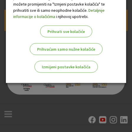
možete promijeniti na "Izmjeni postavke kolačića" te
prihvatiti sve ili samo neophodne kolačiće.
Detaljnije
informacije o kolačićima
i njihovoj upotrebi.
Prijava na newsletter OTP banke
Prihvati sve kolačiće
Prihvaćam samo nužne kolačiće
Izmijeni postavke kolačića
Odaberite najbolju opciju za vas!
Marketinški kolačići
Analitički kolačići
Nužni kolačići