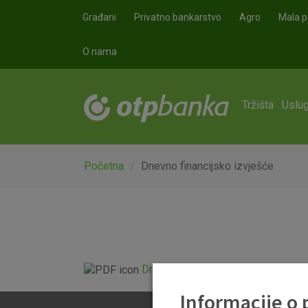
Skoči na glavni sadržaj
Građani
Privatno bankarstvo
Agro
Mala p
O nama
Tržišta
Uslug
Početna
Dnevno financijsko izvješće
Dnevno financijsko izvješće.pdf
Informacije o