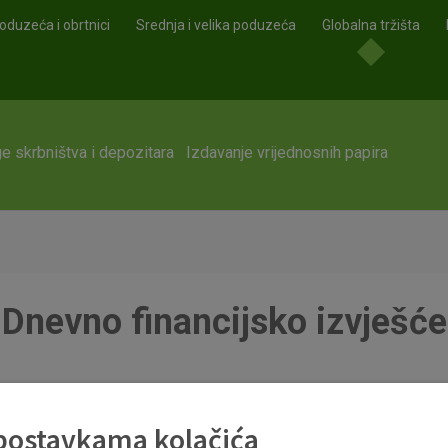
oduzeća i obrtnici
Srednja i velika poduzeća
Globalna tržišta
e skrbništva i depozitara
Izdavanje vrijednosnih papira
Dnevno financijsko izvješće
 postavkama kolačića