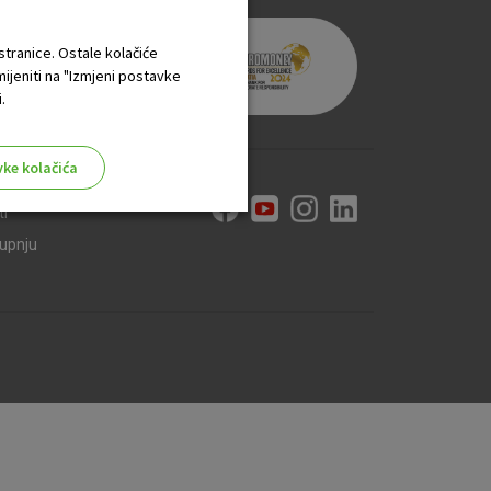
 stranice. Ostale kolačiće
mijeniti na "Izmjeni postavke
.
vke kolačića
ti
kupnju
aktivni
ske stranice i ne mogu se
tavljaju kao odgovor na vaše
što su postavke kolačića. Svoj
iće ili pošalje upozorenje o
 raditi. Ti kolačići ne
 identificirati.