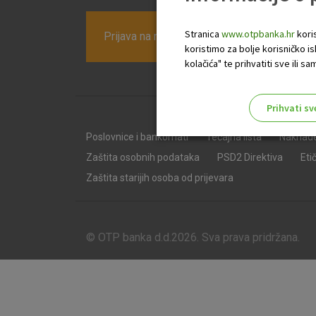
Stranica
www.otpbanka.hr
koris
Prijava na newsletter OTP banke
koristimo za bolje korisničko i
kolačića" te prihvatiti sve ili
Prihvati sv
Odaberite najbolju opciju za va
Poslovnice i bankomati
Tečajna lista
Naknad
Zaštita osobnih podataka
PSD2 Direktiva
Eti
Zaštita starijih osoba od prijevara
© OTP banka d.d.2026. Sva prava pridržana.