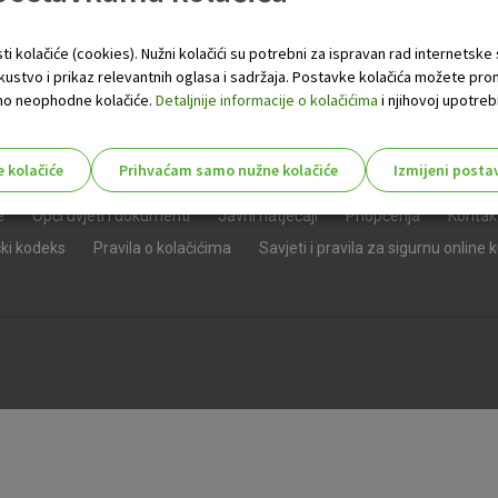
ti kolačiće (cookies). Nužni kolačići su potrebni za ispravan rad internetske
skustvo i prikaz relevantnih oglasa i sadržaja. Postavke kolačića možete pro
 samo neophodne kolačiće.
Detaljnije informacije o kolačićima
i njihovoj upotrebi
e kolačiće
Prihvaćam samo nužne kolačiće
Izmijeni posta
s!
e
Opći uvjeti i dokumenti
Javni natječaji
Priopćenja
Kontak
čki kodeks
Pravila o kolačićima
Savjeti i pravila za sigurnu online 
Nužni (tehnički) kolačići - uvijek 
Nužni
kolačići
Ovi kolačići nužni su za funkcioniranje internet
isključiti u našim sustavima. Uobičajeno se pos
radnje koje uključuju zahtjev za uslugama, kao 
preglednik možete postaviti da blokira te kolač
njima, ali u tom slučaju neki dijelovi stranice neće
pohranjuju nikakve informacije koje bi vas mogle