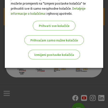
možete promijeniti na "Izmjeni postavke kolačića" te
prihvatiti sve ili samo neophodne kolačiće.
Detaljnije
informacije o kolačićima
i njihovoj upotrebi.
Prijava na newsletter OTP banke
Prihvati sve kolačiće
Prihvaćam samo nužne kolačiće
Izmijeni postavke kolačića
Odaberite najbolju opciju za vas!
Marketinški kolačići
Analitički kolačići
Nužni kolačići