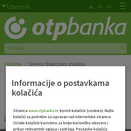
Skoči na glavni sadržaj
☰
Izbornik
HR
EN
Građani
Privatno bankarstvo
Agro
Mala poduzeća i obrtnici
Početna
Dnevno financijsko izvješće
Srednja i velika poduzeća
Informacije o postavkama
Dnevno financijsko
kolačića
Globalna tržišta
izvješće
Faktoring
Stranica
www.otpbanka.hr
koristi kolačiće (cookies). Nužni
kolačići su potrebni za ispravan rad internetske stranice.
Dnevno financijsko izvješće.pdf
O nama
Ostale kolačiće koristimo za bolje korisničko iskustvo i
prikaz relevantnih oglasa i sadržaja. Postavke kolačića