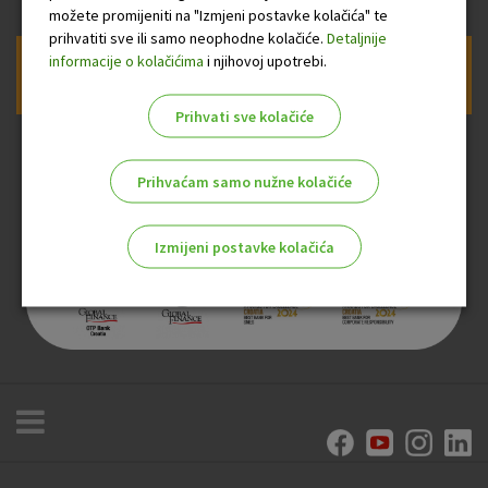
možete promijeniti na "Izmjeni postavke kolačića" te
prihvatiti sve ili samo neophodne kolačiće.
Detaljnije
informacije o kolačićima
i njihovoj upotrebi.
Prijava na newsletter OTP banke
Prihvati sve kolačiće
Prihvaćam samo nužne kolačiće
Izmijeni postavke kolačića
Odaberite najbolju opciju za vas!
Marketinški kolačići
Analitički kolačići
Nužni kolačići