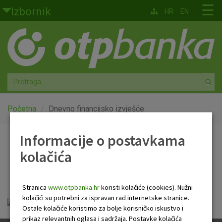
Skoči na glavni sadržaj
☰
Izbornik
HR
EN
Građani
Privatno bankarstvo
Agro
Mala poduzeća i obrtnici
Početna
Dnevno financijsko izvješće
Srednja i velika poduzeća
Informacije o postavkama
Dnevno financijsko
kolačića
Globalna tržišta
izvješće
Faktoring
Stranica
www.otpbanka.hr
koristi kolačiće (cookies). Nužni
kolačići su potrebni za ispravan rad internetske stranice.
Dnevno financijsko izvješće.pdf
O nama
Ostale kolačiće koristimo za bolje korisničko iskustvo i
prikaz relevantnih oglasa i sadržaja. Postavke kolačića