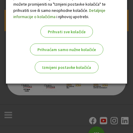
možete promijeniti na "Izmjeni postavke kolačića" te
prihvatiti sve ili samo neophodne kolačiće.
Detaljnije
informacije o kolačićima
i njihovoj upotrebi.
Prijava na newsletter OTP banke
Prihvati sve kolačiće
Prihvaćam samo nužne kolačiće
Izmijeni postavke kolačića
Odaberite najbolju opciju za vas!
Marketinški kolačići
Analitički kolačići
Nužni kolačići