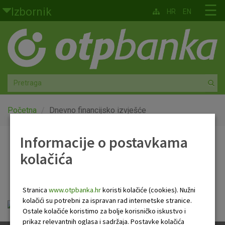
Skoči na glavni sadržaj
☰
Izbornik
HR
EN
Građani
Privatno bankarstvo
Agro
Mala poduzeća i obrtnici
Početna
Dnevno financijsko izvješće
Srednja i velika poduzeća
Informacije o postavkama
Dnevno financijsko
kolačića
Globalna tržišta
izvješće
Faktoring
Stranica
www.otpbanka.hr
koristi kolačiće (cookies). Nužni
kolačići su potrebni za ispravan rad internetske stranice.
Dnevno financijsko izvješće.pdf
O nama
Ostale kolačiće koristimo za bolje korisničko iskustvo i
prikaz relevantnih oglasa i sadržaja. Postavke kolačića