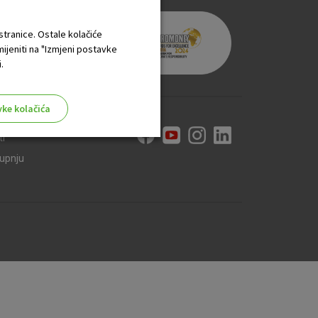
 stranice. Ostale kolačiće
mijeniti na "Izmjeni postavke
.
vke kolačića
ti
kupnju
aktivni
ske stranice i ne mogu se
tavljaju kao odgovor na vaše
što su postavke kolačića. Svoj
iće ili pošalje upozorenje o
 raditi. Ti kolačići ne
 identificirati.