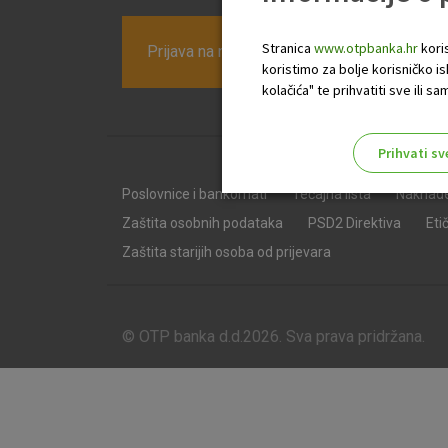
Stranica
www.otpbanka.hr
koris
Prijava na newsletter OTP banke
koristimo za bolje korisničko i
kolačića" te prihvatiti sve ili
Prihvati sv
Odaberite najbolju opciju za va
Poslovnice i bankomati
Tečajna lista
Naknad
Zaštita osobnih podataka
PSD2 Direktiva
Eti
Zaštita starijih osoba od prijevara
© OTP banka d.d.2026. Sva prava pridržana.