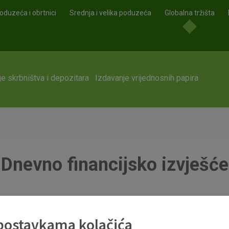
oduzeća i obrtnici
Srednja i velika poduzeća
Globalna tržišta
e skrbništva i depozitara
Izdavanje vrijednosnih papira
Dnevno financijsko izvješće
 postavkama kolačića