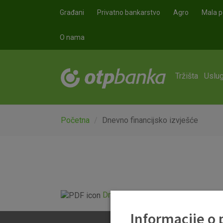
Skoči na glavni sadržaj
Građani
Privatno bankarstvo
Agro
Mala p
O nama
Tržišta
Uslug
Početna
Dnevno financijsko izvješće
Dnevno financijsko izvješće.pdf
Informacije o