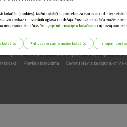
ti kolačiće (cookies). Nužni kolačići su potrebni za ispravan rad internetske
skustvo i prikaz relevantnih oglasa i sadržaja. Postavke kolačića možete pro
 samo neophodne kolačiće.
Detaljnije informacije o kolačićima
i njihovoj upotrebi
e kolačiće
Prihvaćam samo nužne kolačiće
Izmijeni posta
s!
e
Opći uvjeti i dokumenti
Javni natječaji
Priopćenja
Kontak
čki kodeks
Pravila o kolačićima
Savjeti i pravila za sigurnu online 
Nužni (tehnički) kolačići - uvijek 
Nužni
kolačići
Ovi kolačići nužni su za funkcioniranje internet
isključiti u našim sustavima. Uobičajeno se pos
radnje koje uključuju zahtjev za uslugama, kao 
preglednik možete postaviti da blokira te kolač
njima, ali u tom slučaju neki dijelovi stranice neće
pohranjuju nikakve informacije koje bi vas mogle