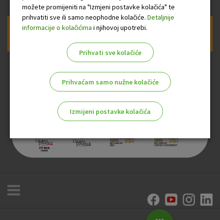
možete promijeniti na "Izmjeni postavke kolačića" te
prihvatiti sve ili samo neophodne kolačiće.
Detaljnije
informacije o kolačićima
i njihovoj upotrebi.
Prijava na newsletter OTP banke
Prihvati sve kolačiće
Prihvaćam samo nužne kolačiće
Izmijeni postavke kolačića
Odaberite najbolju opciju za vas!
Marketinški kolačići
Analitički kolačići
Nužni kolačići