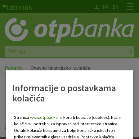
Skoči na glavni sadržaj
☰
Izbornik
HR
EN
Građani
Privatno bankarstvo
Agro
Mala poduzeća i obrtnici
Početna
Dnevno financijsko izvješće
Srednja i velika poduzeća
Informacije o postavkama
Dnevno financijsko
kolačića
Globalna tržišta
izvješće
Faktoring
Stranica
www.otpbanka.hr
koristi kolačiće (cookies). Nužni
kolačići su potrebni za ispravan rad internetske stranice.
Dnevno financijsko izvješće.pdf
O nama
Ostale kolačiće koristimo za bolje korisničko iskustvo i
prikaz relevantnih oglasa i sadržaja. Postavke kolačića