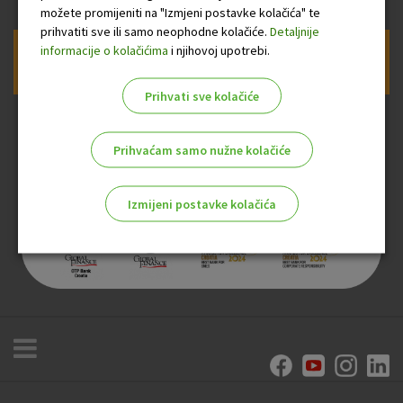
možete promijeniti na "Izmjeni postavke kolačića" te
prihvatiti sve ili samo neophodne kolačiće.
Detaljnije
informacije o kolačićima
i njihovoj upotrebi.
Prijava na newsletter OTP banke
Prihvati sve kolačiće
Prihvaćam samo nužne kolačiće
Izmijeni postavke kolačića
Odaberite najbolju opciju za vas!
Marketinški kolačići
Analitički kolačići
Nužni kolačići