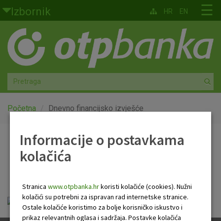
Skoči na glavni sadržaj
☰
Izbornik
HR
EN
Građani
Privatno bankarstvo
Agro
Mala poduzeća i obrtnici
Početna
Dnevno financijsko izvješće
Srednja i velika poduzeća
Informacije o postavkama
Dnevno financijsko
kolačića
Globalna tržišta
izvješće
Faktoring
Stranica
www.otpbanka.hr
koristi kolačiće (cookies). Nužni
kolačići su potrebni za ispravan rad internetske stranice.
Dnevno financijsko izvješće.pdf
O nama
Ostale kolačiće koristimo za bolje korisničko iskustvo i
prikaz relevantnih oglasa i sadržaja. Postavke kolačića