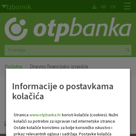
Skoči na glavni sadržaj
☰
Izbornik
HR
EN
Građani
Privatno bankarstvo
Agro
Mala poduzeća i obrtnici
Početna
Dnevno financijsko izvješće
Srednja i velika poduzeća
Informacije o postavkama
Dnevno financijsko
kolačića
Globalna tržišta
izvješće
Faktoring
Stranica
www.otpbanka.hr
koristi kolačiće (cookies). Nužni
kolačići su potrebni za ispravan rad internetske stranice.
Dnevno financijsko izvješće.pdf
O nama
Ostale kolačiće koristimo za bolje korisničko iskustvo i
prikaz relevantnih oglasa i sadržaja. Postavke kolačića