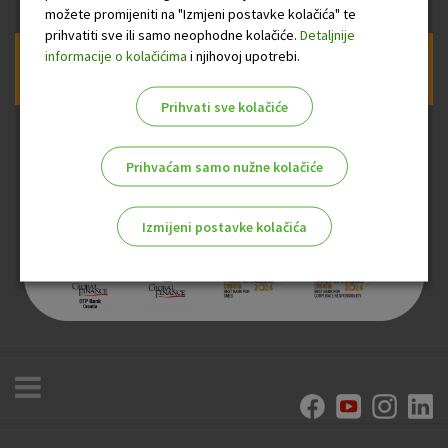
možete promijeniti na "Izmjeni postavke kolačića" te
prihvatiti sve ili samo neophodne kolačiće.
Detaljnije
informacije o kolačićima
i njihovoj upotrebi.
Prijava na newsletter OTP banke
Prihvati sve kolačiće
Prihvaćam samo nužne kolačiće
Izmijeni postavke kolačića
Odaberite najbolju opciju za vas!
Marketinški kolačići
Analitički kolačići
Nužni kolačići