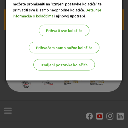
možete promijeniti na "Izmjeni postavke kolačića" te
prihvatiti sve ili samo neophodne kolačiće.
Detaljnije
informacije o kolačićima
i njihovoj upotrebi.
Prijava na newsletter OTP banke
Prihvati sve kolačiće
Prihvaćam samo nužne kolačiće
Izmijeni postavke kolačića
Odaberite najbolju opciju za vas!
Marketinški kolačići
Analitički kolačići
Nužni kolačići