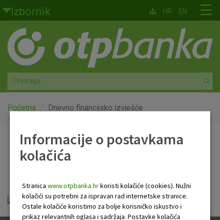
Skoči na glavni sadržaj
☰
Izbornik
HR
EN
Građani
Privatno bankarstvo
Agro
Mala poduzeća i obrtnici
Početna
Dnevno financijsko izvješće
Srednja i velika poduzeća
Informacije o postavkama
Dnevno financijsko
kolačića
Globalna tržišta
izvješće
Faktoring
Stranica
www.otpbanka.hr
koristi kolačiće (cookies). Nužni
kolačići su potrebni za ispravan rad internetske stranice.
Dnevno financijsko izvješće.pdf
O nama
Ostale kolačiće koristimo za bolje korisničko iskustvo i
prikaz relevantnih oglasa i sadržaja. Postavke kolačića