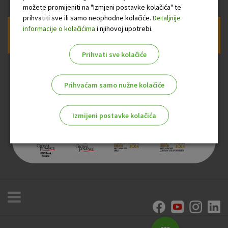
možete promijeniti na "Izmjeni postavke kolačića" te
prihvatiti sve ili samo neophodne kolačiće.
Detaljnije
informacije o kolačićima
i njihovoj upotrebi.
Prijava na newsletter OTP banke
Prihvati sve kolačiće
Prihvaćam samo nužne kolačiće
Izmijeni postavke kolačića
Odaberite najbolju opciju za vas!
Marketinški kolačići
Analitički kolačići
Nužni kolačići