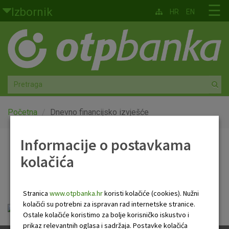
Skoči na glavni sadržaj
☰
Izbornik
HR
EN
Građani
Privatno bankarstvo
Agro
Mala poduzeća i obrtnici
Početna
Dnevno financijsko izvješće
Srednja i velika poduzeća
Informacije o postavkama
Dnevno financijsko
kolačića
Globalna tržišta
izvješće
Faktoring
Stranica
www.otpbanka.hr
koristi kolačiće (cookies). Nužni
kolačići su potrebni za ispravan rad internetske stranice.
Dnevno financijsko izvješće.pdf
O nama
Ostale kolačiće koristimo za bolje korisničko iskustvo i
prikaz relevantnih oglasa i sadržaja. Postavke kolačića