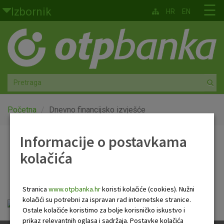
Skoči na glavni sadržaj
☰
Izbornik
HR
EN
Građani
Privatno bankarstvo
Agro
Mala poduzeća i obrtnici
Početna
Dnevno financijsko izvješće
Srednja i velika poduzeća
Informacije o postavkama
Dnevno financijsko
kolačića
Globalna tržišta
izvješće
Faktoring
Stranica
www.otpbanka.hr
koristi kolačiće (cookies). Nužni
kolačići su potrebni za ispravan rad internetske stranice.
Dnevno financijsko izvješće.pdf
O nama
Ostale kolačiće koristimo za bolje korisničko iskustvo i
prikaz relevantnih oglasa i sadržaja. Postavke kolačića