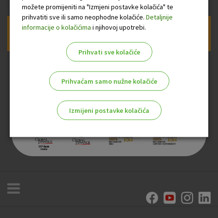
možete promijeniti na "Izmjeni postavke kolačića" te
prihvatiti sve ili samo neophodne kolačiće.
Detaljnije
informacije o kolačićima
i njihovoj upotrebi.
Prijava na newsletter OTP banke
Prihvati sve kolačiće
Prihvaćam samo nužne kolačiće
Izmijeni postavke kolačića
Odaberite najbolju opciju za vas!
Marketinški kolačići
Analitički kolačići
Nužni kolačići