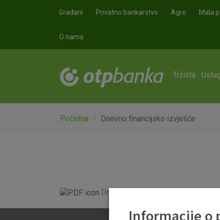
Skoči na glavni sadržaj
Građani
Privatno bankarstvo
Agro
Mala p
O nama
Tržišta
Uslug
Početna
Dnevno financijsko izvješće
Dnevno financijsko izvješće.pdf
Informacije o