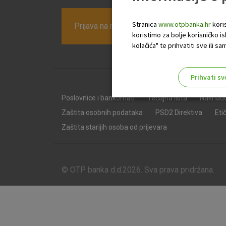
Stranica
www.otpbanka.hr
koris
Prijava na newsletter OTP banke
koristimo za bolje korisničko i
kolačića" te prihvatiti sve ili
Prihvati sv
Odaberite najbolju opciju za va
Poslovnice i bankomati
Tečajna lista
Naknad
Zaštita osobnih podataka
PSD2 Direktiva
Eti
Zaštita starijih osoba od prijevara
© OTP banka d.d.2026. Sva prava pridržana.