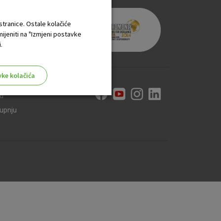
 stranice. Ostale kolačiće
mijeniti na "Izmjeni postavke
.
vke kolačića
ti
kupnju
aktivni
ske stranice i ne mogu se
tavljaju kao odgovor na vaše
što su postavke kolačića. Svoj
iće ili pošalje upozorenje o
 raditi. Ti kolačići ne
 identificirati.