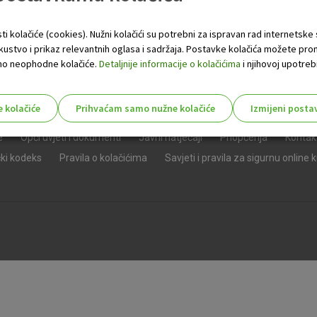
ti kolačiće (cookies). Nužni kolačići su potrebni za ispravan rad internetske
skustvo i prikaz relevantnih oglasa i sadržaja. Postavke kolačića možete pro
 samo neophodne kolačiće.
Detaljnije informacije o kolačićima
i njihovoj upotrebi
e kolačiće
Prihvaćam samo nužne kolačiće
Izmijeni posta
s!
e
Opći uvjeti i dokumenti
Javni natječaji
Priopćenja
Kontak
čki kodeks
Pravila o kolačićima
Savjeti i pravila za sigurnu online 
Nužni (tehnički) kolačići - uvijek 
Nužni
kolačići
Ovi kolačići nužni su za funkcioniranje internet
isključiti u našim sustavima. Uobičajeno se pos
radnje koje uključuju zahtjev za uslugama, kao 
preglednik možete postaviti da blokira te kolač
njima, ali u tom slučaju neki dijelovi stranice neće
pohranjuju nikakve informacije koje bi vas mogle