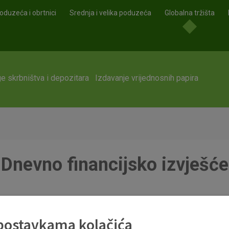
oduzeća i obrtnici
Srednja i velika poduzeća
Globalna tržišta
e skrbništva i depozitara
Izdavanje vrijednosnih papira
Dnevno financijsko izvješće
 postavkama kolačića