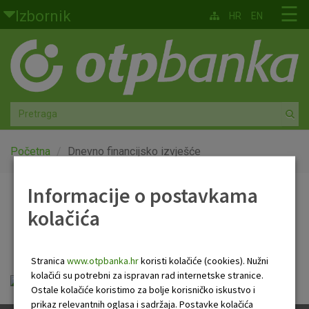
Skoči na glavni sadržaj
☰
Izbornik
HR
EN
Građani
Privatno bankarstvo
Agro
Mala poduzeća i obrtnici
Početna
Dnevno financijsko izvješće
Srednja i velika poduzeća
Informacije o postavkama
Dnevno financijsko
kolačića
Globalna tržišta
izvješće
Faktoring
Stranica
www.otpbanka.hr
koristi kolačiće (cookies). Nužni
kolačići su potrebni za ispravan rad internetske stranice.
otp_dnevno_financijsko_izvjesce.pdf
O nama
Ostale kolačiće koristimo za bolje korisničko iskustvo i
prikaz relevantnih oglasa i sadržaja. Postavke kolačića