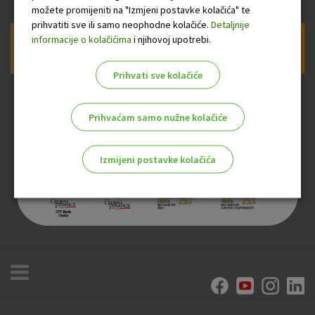
možete promijeniti na "Izmjeni postavke kolačića" te
prihvatiti sve ili samo neophodne kolačiće.
Detaljnije
informacije o kolačićima
i njihovoj upotrebi.
Prijava na newsletter OTP banke
Prihvati sve kolačiće
Prihvaćam samo nužne kolačiće
Izmijeni postavke kolačića
Odaberite najbolju opciju za vas!
Marketinški kolačići
Analitički kolačići
Nužni kolačići