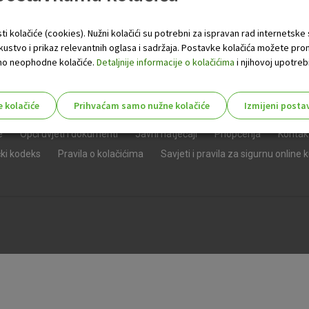
ti kolačiće (cookies). Nužni kolačići su potrebni za ispravan rad internetske
skustvo i prikaz relevantnih oglasa i sadržaja. Postavke kolačića možete pro
 samo neophodne kolačiće.
Detaljnije informacije o kolačićima
i njihovoj upotrebi
e kolačiće
Prihvaćam samo nužne kolačiće
Izmijeni posta
s!
e
Opći uvjeti i dokumenti
Javni natječaji
Priopćenja
Kontak
čki kodeks
Pravila o kolačićima
Savjeti i pravila za sigurnu online 
Nužni (tehnički) kolačići - uvijek 
Nužni
kolačići
Ovi kolačići nužni su za funkcioniranje internet
isključiti u našim sustavima. Uobičajeno se pos
radnje koje uključuju zahtjev za uslugama, kao 
preglednik možete postaviti da blokira te kolač
njima, ali u tom slučaju neki dijelovi stranice neće
pohranjuju nikakve informacije koje bi vas mogle