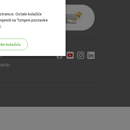
 stranice. Ostale kolačiće
mijeniti na "Izmjeni postavke
.
vke kolačića
ti
kupnju
aktivni
ske stranice i ne mogu se
tavljaju kao odgovor na vaše
što su postavke kolačića. Svoj
iće ili pošalje upozorenje o
 raditi. Ti kolačići ne
 identificirati.