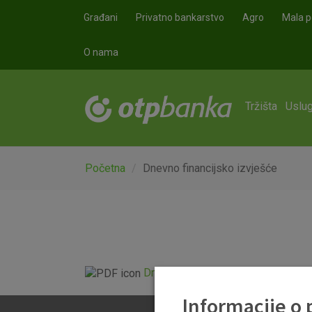
Skoči na glavni sadržaj
Građani
Privatno bankarstvo
Agro
Mala p
O nama
Tržišta
Uslug
Početna
Dnevno financijsko izvješće
Dnevno financijsko izvješće.pdf
Informacije o