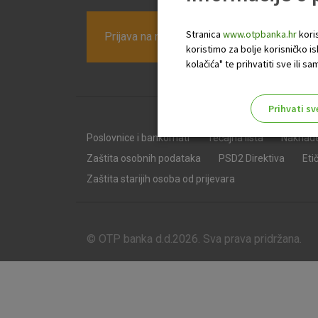
Stranica
www.otpbanka.hr
koris
Prijava na newsletter OTP banke
koristimo za bolje korisničko i
kolačića" te prihvatiti sve ili
Prihvati sv
Odaberite najbolju opciju za va
Poslovnice i bankomati
Tečajna lista
Naknad
Zaštita osobnih podataka
PSD2 Direktiva
Eti
Zaštita starijih osoba od prijevara
© OTP banka d.d.2026. Sva prava pridržana.