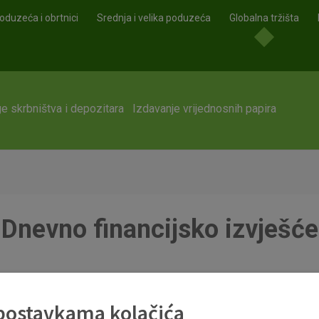
oduzeća i obrtnici
Srednja i velika poduzeća
Globalna tržišta
e skrbništva i depozitara
Izdavanje vrijednosnih papira
Dnevno financijsko izvješće
 postavkama kolačića