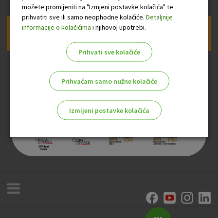
možete promijeniti na "Izmjeni postavke kolačića" te
prihvatiti sve ili samo neophodne kolačiće.
Detaljnije
informacije o kolačićima
i njihovoj upotrebi.
Prijava na newsletter OTP banke
Prihvati sve kolačiće
Prihvaćam samo nužne kolačiće
Izmijeni postavke kolačića
Odaberite najbolju opciju za vas!
Marketinški kolačići
Analitički kolačići
Nužni kolačići