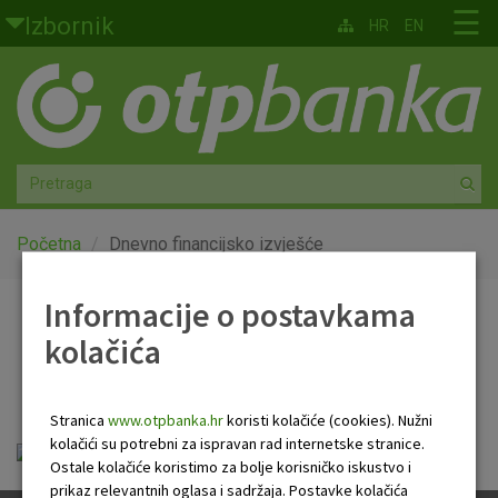
Skoči na glavni sadržaj
☰
Izbornik
HR
EN
Građani
Privatno bankarstvo
Agro
Mala poduzeća i obrtnici
Početna
Dnevno financijsko izvješće
Srednja i velika poduzeća
Informacije o postavkama
Dnevno financijsko
kolačića
Globalna tržišta
izvješće
Faktoring
Stranica
www.otpbanka.hr
koristi kolačiće (cookies). Nužni
kolačići su potrebni za ispravan rad internetske stranice.
Dnevno financijsko izvješće.pdf
O nama
Ostale kolačiće koristimo za bolje korisničko iskustvo i
prikaz relevantnih oglasa i sadržaja. Postavke kolačića