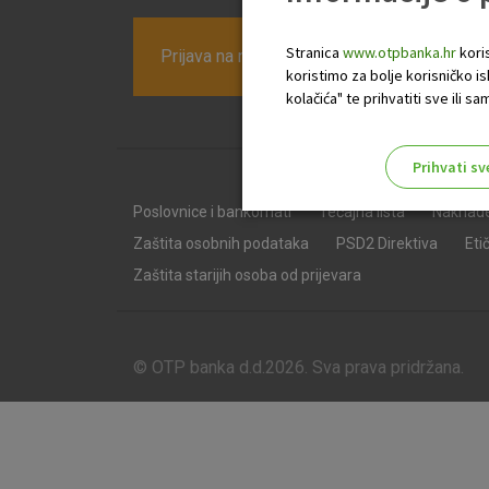
Stranica
www.otpbanka.hr
koris
Prijava na newsletter OTP banke
koristimo za bolje korisničko i
kolačića" te prihvatiti sve ili
Prihvati sv
Odaberite najbolju opciju za va
Poslovnice i bankomati
Tečajna lista
Naknad
Zaštita osobnih podataka
PSD2 Direktiva
Eti
Zaštita starijih osoba od prijevara
© OTP banka d.d.2026. Sva prava pridržana.