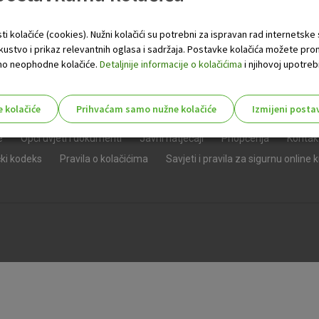
ti kolačiće (cookies). Nužni kolačići su potrebni za ispravan rad internetske
skustvo i prikaz relevantnih oglasa i sadržaja. Postavke kolačića možete pro
 samo neophodne kolačiće.
Detaljnije informacije o kolačićima
i njihovoj upotrebi
e kolačiće
Prihvaćam samo nužne kolačiće
Izmijeni posta
s!
e
Opći uvjeti i dokumenti
Javni natječaji
Priopćenja
Kontak
čki kodeks
Pravila o kolačićima
Savjeti i pravila za sigurnu online 
Nužni (tehnički) kolačići - uvijek 
Nužni
kolačići
Ovi kolačići nužni su za funkcioniranje internet
isključiti u našim sustavima. Uobičajeno se pos
radnje koje uključuju zahtjev za uslugama, kao 
preglednik možete postaviti da blokira te kolač
njima, ali u tom slučaju neki dijelovi stranice neće
pohranjuju nikakve informacije koje bi vas mogle