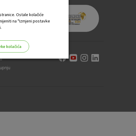
 stranice. Ostale kolačiće
mijeniti na "Izmjeni postavke
.
vke kolačića
ti
kupnju
aktivni
ske stranice i ne mogu se
tavljaju kao odgovor na vaše
što su postavke kolačića. Svoj
iće ili pošalje upozorenje o
 raditi. Ti kolačići ne
 identificirati.