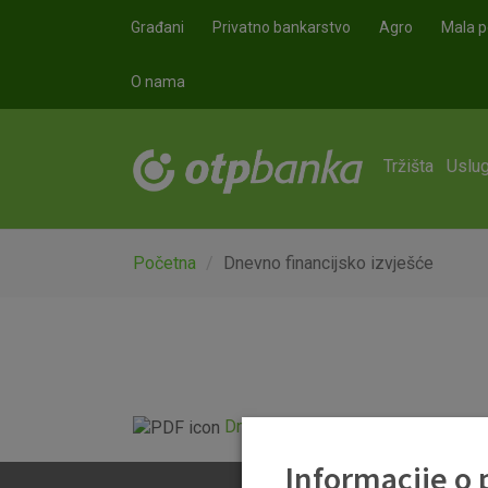
Skoči na glavni sadržaj
Građani
Privatno bankarstvo
Agro
Mala p
O nama
Tržišta
Uslug
Početna
Dnevno financijsko izvješće
Dnevno financijsko izvješće.pdf
Informacije o