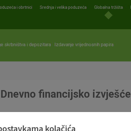
oduzeća i obrtnici
Srednja i velika poduzeća
Globalna tržišta
e skrbništva i depozitara
Izdavanje vrijednosnih papira
Dnevno financijsko izvješće
 postavkama kolačića