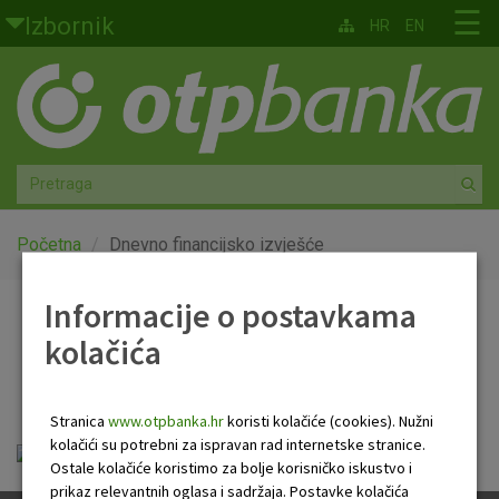
Skoči na glavni sadržaj
☰
Izbornik
HR
EN
Građani
Privatno bankarstvo
Agro
Mala poduzeća i obrtnici
Početna
Dnevno financijsko izvješće
Srednja i velika poduzeća
Informacije o postavkama
Dnevno financijsko
kolačića
Globalna tržišta
izvješće
Faktoring
Stranica
www.otpbanka.hr
koristi kolačiće (cookies). Nužni
kolačići su potrebni za ispravan rad internetske stranice.
Dnevno financijsko izvješće.pdf
O nama
Ostale kolačiće koristimo za bolje korisničko iskustvo i
prikaz relevantnih oglasa i sadržaja. Postavke kolačića