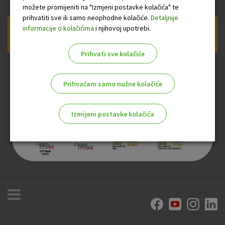
možete promijeniti na "Izmjeni postavke kolačića" te
prihvatiti sve ili samo neophodne kolačiće.
Detaljnije
informacije o kolačićima
i njihovoj upotrebi.
Prijava na newsletter OTP banke
Prihvati sve kolačiće
Prihvaćam samo nužne kolačiće
Izmijeni postavke kolačića
Odaberite najbolju opciju za vas!
Marketinški kolačići
Analitički kolačići
Nužni kolačići