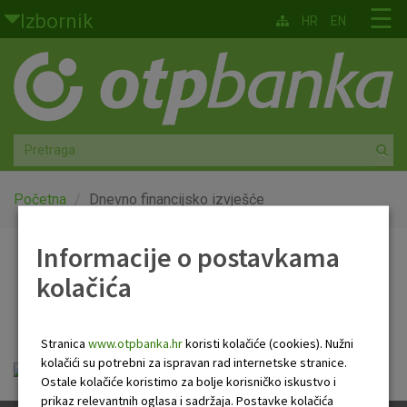
Skoči na glavni sadržaj
☰
Izbornik
HR
EN
Građani
Privatno bankarstvo
Agro
Mala poduzeća i obrtnici
Početna
Dnevno financijsko izvješće
Srednja i velika poduzeća
Informacije o postavkama
Dnevno financijsko
kolačića
Globalna tržišta
izvješće
Faktoring
Stranica
www.otpbanka.hr
koristi kolačiće (cookies). Nužni
kolačići su potrebni za ispravan rad internetske stranice.
Dnevno financijsko izvješće.pdf
O nama
Ostale kolačiće koristimo za bolje korisničko iskustvo i
prikaz relevantnih oglasa i sadržaja. Postavke kolačića