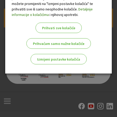
možete promijeniti na "Izmjeni postavke kolačića" te
prihvatiti sve ili samo neophodne kolačiće.
Detaljnije
informacije o kolačićima
i njihovoj upotrebi.
Prijava na newsletter OTP banke
Prihvati sve kolačiće
Prihvaćam samo nužne kolačiće
Izmijeni postavke kolačića
Odaberite najbolju opciju za vas!
Marketinški kolačići
Analitički kolačići
Nužni kolačići