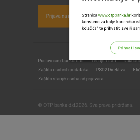
Stranica
www.otpbanka.hr
koris
Prijava na newsletter OTP banke
koristimo za bolje korisničko i
kolačića" te prihvatiti sve ili
Prihvati sv
Odaberite najbolju opciju za va
Poslovnice i bankomati
Tečajna lista
Naknad
Zaštita osobnih podataka
PSD2 Direktiva
Eti
Zaštita starijih osoba od prijevara
© OTP banka d.d.2026. Sva prava pridržana.