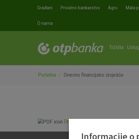
Skoči na glavni sadržaj
Građani
Privatno bankarstvo
Agro
Mala p
O nama
Tržišta
Uslug
Početna
Dnevno financijsko izvješće
Dnevno financijsko izvješće.pdf
Informacije o