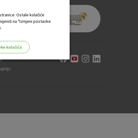
 stranice. Ostale kolačiće
mijeniti na "Izmjeni postavke
.
vke kolačića
ti
kupnju
aktivni
ske stranice i ne mogu se
tavljaju kao odgovor na vaše
što su postavke kolačića. Svoj
iće ili pošalje upozorenje o
 raditi. Ti kolačići ne
 identificirati.