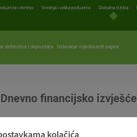
oduzeća i obrtnici
Srednja i velika poduzeća
Globalna tržišta
e skrbništva i depozitara
Izdavanje vrijednosnih papira
Dnevno financijsko izvješće
 postavkama kolačića