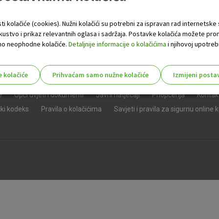
ti kolačiće (cookies). Nužni kolačići su potrebni za ispravan rad internetske
skustvo i prikaz relevantnih oglasa i sadržaja. Postavke kolačića možete pro
 samo neophodne kolačiće.
Detaljnije informacije o kolačićima
i njihovoj upotrebi
e kolačiće
Prihvaćam samo nužne kolačiće
Izmijeni posta
s!
e
Opći uvjeti i dokumenti
Javni natječaji
Priopćenja
Kontak
čki kodeks
Pravila o kolačićima
Savjeti i pravila za sigurnu online 
Nužni (tehnički) kolačići - uvijek 
Nužni
kolačići
Ovi kolačići nužni su za funkcioniranje internet
isključiti u našim sustavima. Uobičajeno se pos
radnje koje uključuju zahtjev za uslugama, kao 
preglednik možete postaviti da blokira te kolač
njima, ali u tom slučaju neki dijelovi stranice neće
pohranjuju nikakve informacije koje bi vas mogle