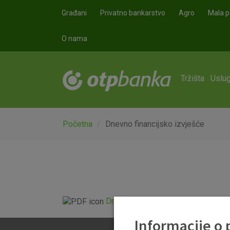
Skoči na glavni sadržaj
Građani
Privatno bankarstvo
Agro
Mala p
O nama
Tržišta
Uslug
Početna
Dnevno financijsko izvješće
Dnevno financijsko izvješće.pdf
Informacije o