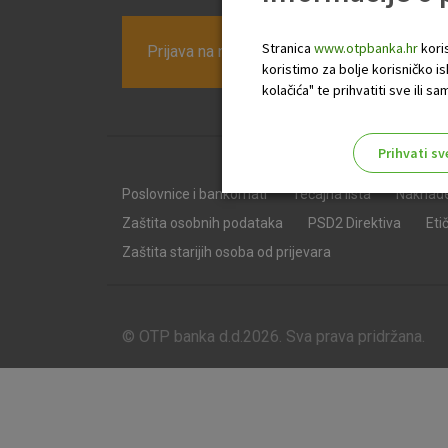
Stranica
www.otpbanka.hr
koris
Prijava na newsletter OTP banke
koristimo za bolje korisničko i
kolačića" te prihvatiti sve ili
Prihvati sv
Odaberite najbolju opciju za va
Poslovnice i bankomati
Tečajna lista
Naknad
Zaštita osobnih podataka
PSD2 Direktiva
Eti
Zaštita starijih osoba od prijevara
© OTP banka d.d.2026. Sva prava pridržana.