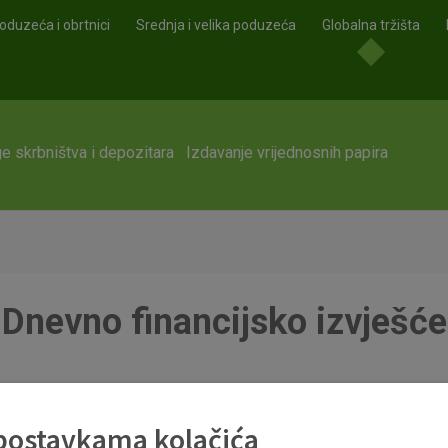
oduzeća i obrtnici
Srednja i velika poduzeća
Globalna tržišta
e skrbništva i depozitara
Izdavanje vrijednosnih papira
Dnevno financijsko izvješće
 postavkama kolačića