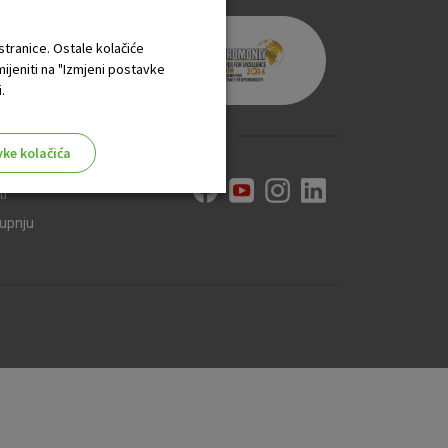
 stranice. Ostale kolačiće
mijeniti na "Izmjeni postavke
.
vke kolačića
ti
kupnju
aktivni
ske stranice i ne mogu se
tavljaju kao odgovor na vaše
što su postavke kolačića. Svoj
iće ili pošalje upozorenje o
 raditi. Ti kolačići ne
 identificirati.