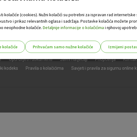
ti kolačiće (cookies). Nužni kolačići su potrebni za ispravan rad internetske
skustvo i prikaz relevantnih oglasa i sadržaja. Postavke kolačića možete pro
 samo neophodne kolačiće.
Detaljnije informacije o kolačićima
i njihovoj upotrebi
e kolačiće
Prihvaćam samo nužne kolačiće
Izmijeni posta
s!
e
Opći uvjeti i dokumenti
Javni natječaji
Priopćenja
Kontak
čki kodeks
Pravila o kolačićima
Savjeti i pravila za sigurnu online 
Nužni (tehnički) kolačići - uvijek 
Nužni
kolačići
Ovi kolačići nužni su za funkcioniranje internet
isključiti u našim sustavima. Uobičajeno se pos
radnje koje uključuju zahtjev za uslugama, kao 
preglednik možete postaviti da blokira te kolač
njima, ali u tom slučaju neki dijelovi stranice neće
pohranjuju nikakve informacije koje bi vas mogle