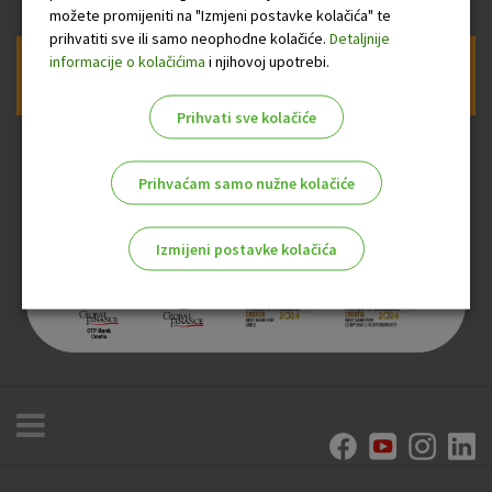
možete promijeniti na "Izmjeni postavke kolačića" te
prihvatiti sve ili samo neophodne kolačiće.
Detaljnije
informacije o kolačićima
i njihovoj upotrebi.
Prijava na newsletter OTP banke
Prihvati sve kolačiće
Prihvaćam samo nužne kolačiće
Izmijeni postavke kolačića
Odaberite najbolju opciju za vas!
Marketinški kolačići
Analitički kolačići
Nužni kolačići