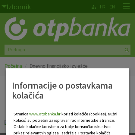
Skoči na glavni sadržaj
☰
Izbornik
HR
EN
Građani
Privatno bankarstvo
Agro
Mala poduzeća i obrtnici
Početna
Dnevno financijsko izvješće
Srednja i velika poduzeća
Informacije o postavkama
Dnevno financijsko
kolačića
Globalna tržišta
izvješće
Faktoring
Stranica
www.otpbanka.hr
koristi kolačiće (cookies). Nužni
kolačići su potrebni za ispravan rad internetske stranice.
Dnevno financijsko izvješće.pdf
O nama
Ostale kolačiće koristimo za bolje korisničko iskustvo i
prikaz relevantnih oglasa i sadržaja. Postavke kolačića