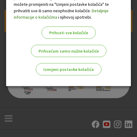
možete promijeniti na "Izmjeni postavke kolačića" te
prihvatiti sve ili samo neophodne kolačiće.
Detaljnije
informacije o kolačićima
i njihovoj upotrebi.
Prijava na newsletter OTP banke
Prihvati sve kolačiće
Prihvaćam samo nužne kolačiće
Izmijeni postavke kolačića
Odaberite najbolju opciju za vas!
Marketinški kolačići
Analitički kolačići
Nužni kolačići