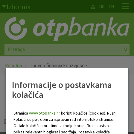
Skoči na glavni sadržaj
☰
Izbornik
HR
EN
Građani
Privatno bankarstvo
Agro
Mala poduzeća i obrtnici
Početna
Dnevno financijsko izvješće
Srednja i velika poduzeća
Informacije o postavkama
Dnevno financijsko
kolačića
Globalna tržišta
izvješće
Faktoring
Stranica
www.otpbanka.hr
koristi kolačiće (cookies). Nužni
kolačići su potrebni za ispravan rad internetske stranice.
Dnevno financijsko izvješće.pdf
O nama
Ostale kolačiće koristimo za bolje korisničko iskustvo i
prikaz relevantnih oglasa i sadržaja. Postavke kolačića